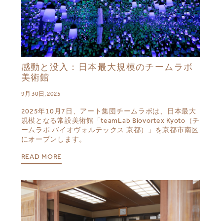
感動と没入：日本最大規模のチームラボ
美術館
9月 30日, 2025
2025年10月7日、アート集団チームラボは、日本最大
規模となる常設美術館「teamLab Biovortex Kyoto（チ
ームラボ バイオヴォルテックス 京都）」を京都市南区
にオープンします。
READ MORE