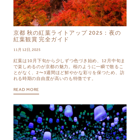
京都 秋の紅葉ライトアップ 2025：夜の
紅葉観賞 完全ガイド
11月 12日, 2025
紅葉は10月下旬から少しずつ色づき始め、12月中旬ま
で楽しめるのが京都の魅力。桜のように一瞬で散るこ
とがなく、2〜3週間ほど鮮やかな彩りを保つため、訪
れる時期の自由度が高いのも特徴です。
READ MORE