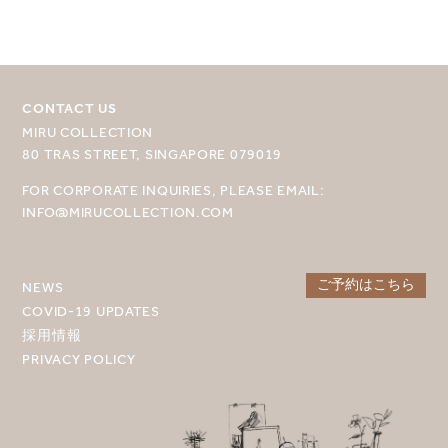
目的地を選択してください
MIRU NISEKO
CONTACT US
MIRU KYOTO
MIRU COLLECTION
MIRU AMAMI
80 TRAS STREET, SINGAPORE 079019
MIRU NOZOMI
FOR CORPORATE INQUIRIES, PLEASE EMAIL:
INFO@MIRUCOLLECTION.COM
WANDER KYOTO NANAJO
ご予約はこちら
NEWS
COVID-19 UPDATES
採用情報
PRIVACY POLICY