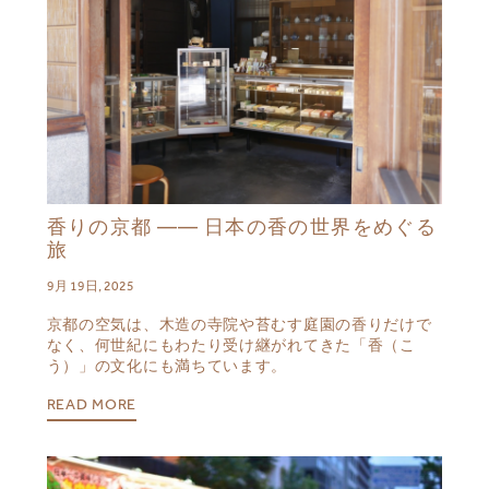
香りの京都 —— 日本の香の世界をめぐる
旅
9月 19日, 2025
京都の空気は、木造の寺院や苔むす庭園の香りだけで
なく、何世紀にもわたり受け継がれてきた「香（こ
う）」の文化にも満ちています。
READ MORE