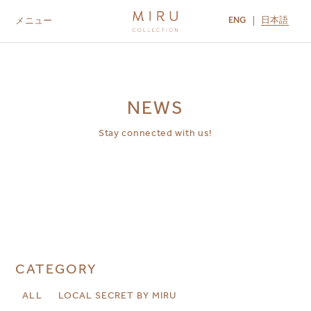
ENG
日本語
メニュー
ABOUT US
BRANDS
LOCATIONS
MIRU NISEKO
MIRU KYOTO
MIRU AMAMI
MIRU NOZOMI
NEWS
Stay connected with us!
CATEGORY
ALL
LOCAL SECRET BY MIRU