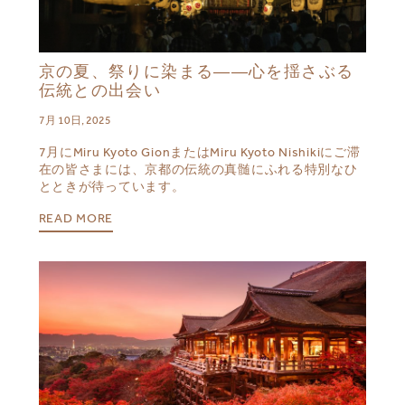
京の夏、祭りに染まる――心を揺さぶる
伝統との出会い
7月 10日, 2025
7月にMiru Kyoto GionまたはMiru Kyoto Nishikiにご滞
在の皆さまには、京都の伝統の真髄にふれる特別なひ
とときが待っています。
READ MORE