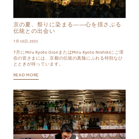
京の夏、祭りに染まる――心を揺さぶる
伝統との出会い
7月 10日, 2025
7月にMiru Kyoto GionまたはMiru Kyoto Nishikiにご滞
在の皆さまには、京都の伝統の真髄にふれる特別なひ
とときが待っています。
READ MORE