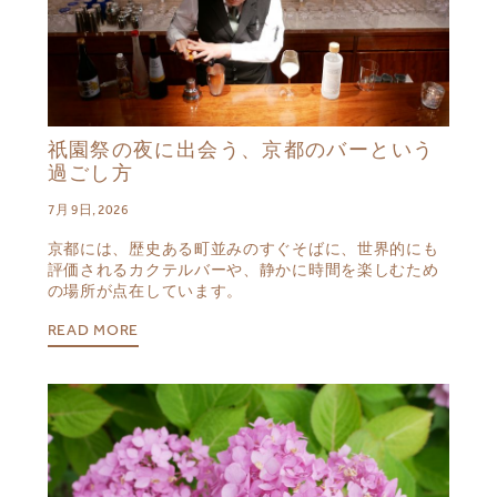
祇園祭の夜に出会う、京都のバーという
過ごし方
7月 9日, 2026
京都には、歴史ある町並みのすぐそばに、世界的にも
評価されるカクテルバーや、静かに時間を楽しむため
の場所が点在しています。
READ MORE