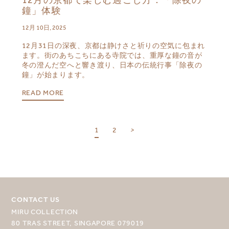
鐘」体験
12月 10日, 2025
12月31日の深夜、京都は静けさと祈りの空気に包まれ
ます。街のあちこちにある寺院では、重厚な鐘の音が
冬の澄んだ空へと響き渡り、日本の伝統行事「除夜の
鐘」が始まります。
READ MORE
目的地を選択してください
1
2
>
MIRU NISEKO
MIRU KYOTO
MIRU AMAMI
CONTACT US
MIRU NOZOMI
MIRU COLLECTION
80 TRAS STREET, SINGAPORE 079019