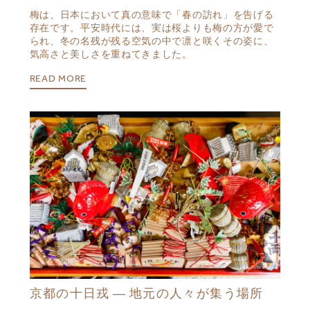
梅は、日本において真の意味で「春の訪れ」を告げる
存在です。平安時代には、実は桜よりも梅の方が愛で
られ、冬の名残が残る空気の中で凛と咲くその姿に、
気高さと美しさを重ねてきました。
READ MORE
京都の十日戎 ― 地元の人々が集う場所