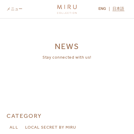
ENG
日本語
メニュー
ABOUT US
BRANDS
LOCATIONS
MIRU NISEKO
MIRU KYOTO
MIRU AMAMI
MIRU NOZOMI
NEWS
Stay connected with us!
CATEGORY
ALL
LOCAL SECRET BY MIRU