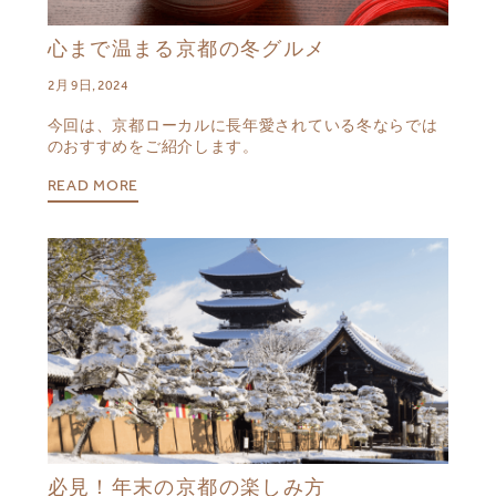
心まで温まる京都の冬グルメ
2月 9日, 2024
今回は、京都ローカルに長年愛されている冬ならでは
のおすすめをご紹介します。
READ MORE
必見！年末の京都の楽しみ方