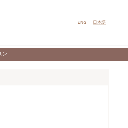
ENG
日本語
ONTACT US
MIRU COLLECTION
スン