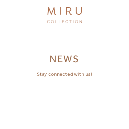
BRANDS
NEWS
MIRU KYOTO
MIRU AMAMI
Stay connected with us!