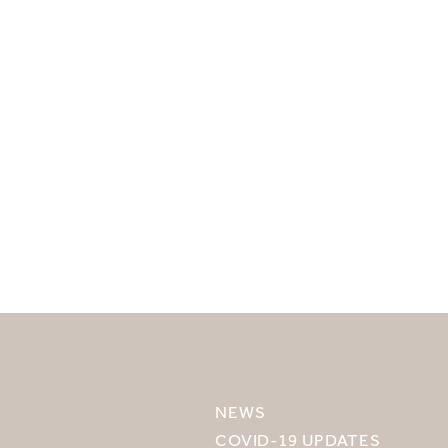
目的地を選択してください
MIRU NISEKO
MIRU KYOTO
NEWS
MIRU AMAMI
COVID-19 UPDATES