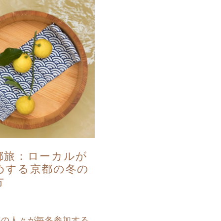
都旅：ローカルが
めする京都の冬の
方
都の人々が毎冬参加する