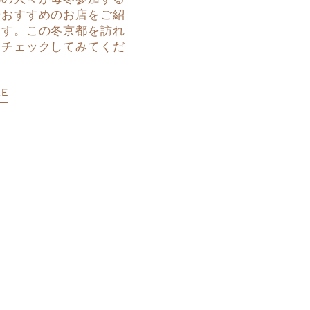
やおすすめのお店をご紹
ます。この冬京都を訪れ
ひチェックしてみてくだ
RE