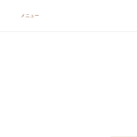
メニュー
ABOUT US
MIRU NISEKO