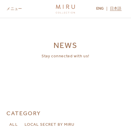
ENG
日本語
メニュー
ABOUT US
BRANDS
LOCATIONS
MIRU NISEKO
MIRU KYOTO
MIRU AMAMI
MIRU NOZOMI
NEWS
Stay connected with us!
CATEGORY
ALL
LOCAL SECRET BY MIRU