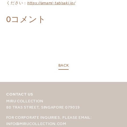
ください：
https://amami-tabisaki.jp/
0コメント
BACK
CONTACT US
MIRU COLLECTION
80 TRAS STREET, SINGAPORE 079019
目的地を選択してください
FOR CORPORATE INQUIRIES, PLEASE EMAIL:
INFO@MIRUCOLLECTION.COM