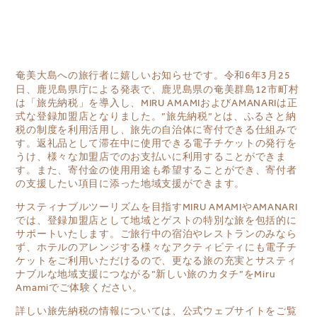
奄美大島への
旅行者に嬉しいお知らせです。令和6年3月25
日、鹿児島県庁による発表で、鹿児島県の奄美群島12市町村
は「旅先納税」を導入し、MIRU AMAMIおよびAMANARIは正
式な登録加盟店となりました。”旅先納税”とは、ふるさと納
税の制度を
利用
活用
し、旅先の自治体に寄付できる仕組みで
す。返礼品として滞在中に
使用
できる電子チケットの発行を
うけ、様々な加盟店でのお支払いに利用することができま
す。また、寄付金の使用用途も希望することができ、寄付者
の支援したい項目に添った地域支援ができます。
サスティナブルツーリズムを目指すMIRU AMAMIやAMANARI
では、登録加盟店として地域とゲストの特別な旅を包括的に
サポートいたします。ご旅行中の宿泊やレストランのみなら
ず、ホテルのアレンジする様々なアクティビティにも電子チ
ケットをご利用いただけるので、更なる旅の充実とサスティ
ナブルな地域支援につながる”新しい旅のカタチ”をMiru
Amamiでご体験ください。
詳しい旅先納税の情報については、公式ウェブサイトをご覧