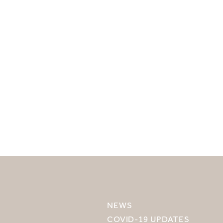
目的地を選択してください
MIRU NISEKO
MIRU KYOTO
NEWS
MIRU AMAMI
COVID-19 UPDATES