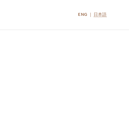
ENG
日本語
LOCATIONS
MIRU NOZOMI