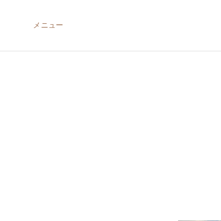
メニュー
ABOUT US
MIRU NISEKO