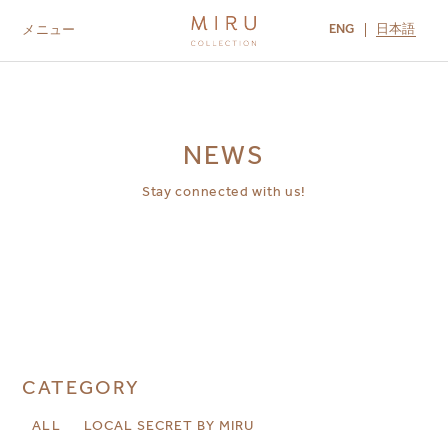
ENG
日本語
メニュー
ABOUT US
BRANDS
LOCATIONS
MIRU NISEKO
MIRU KYOTO
MIRU AMAMI
MIRU NOZOMI
NEWS
Stay connected with us!
CATEGORY
ALL
LOCAL SECRET BY MIRU