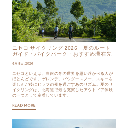
ニセコ サイクリング 2026：夏のルート
ガイド・バイクパーク・おすすめ滞在先
6月 8日, 2026
ニセコといえば、白銀の冬の世界を思い浮かべる人が
ほとんどです。ゲレンデ、パウダースノー、スキーを
楽しんだ後にヒラフの夜を過ごすあのリズム。夏のサ
イクリングは、北海道で最も充実したアウトドア体験
の一つとして定着しています。
READ MORE