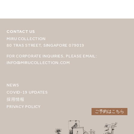
CONTACT US
目的地を選択してください
MIRU COLLECTION
MIRU NISEKO
80 TRAS STREET, SINGAPORE 079019
FOR CORPORATE INQUIRIES, PLEASE EMAIL:
MIRU KYOTO
INFO@MIRUCOLLECTION.COM
MIRU AMAMI
MIRU NOZOMI
NEWS
COVID-19 UPDATES
WANDER KYOTO NANAJO
採用情報
PRIVACY POLICY
ご予約はこちら