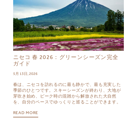
ニセコ 春 2026：グリーンシーズン完全
ガイド
5月 13日, 2026
春は、ニセコを訪れるのに最も静かで、最も充実した
季節のひとつです。スキーシーズンが終わり、大地が
芽吹き始め、ピーク時の混雑から解放された大自然
を、自分のペースでゆっくりと巡ることができます。
READ MORE