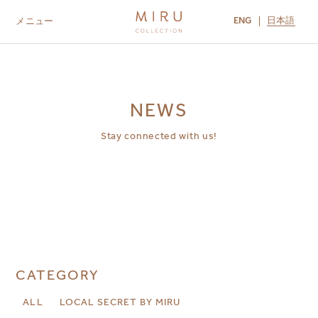
ENG
日本語
メニュー
ABOUT US
BRANDS
LOCATIONS
MIRU NISEKO
MIRU KYOTO
MIRU AMAMI
MIRU NOZOMI
NEWS
Stay connected with us!
CATEGORY
ALL
LOCAL SECRET BY MIRU