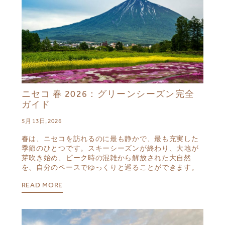
ニセコ 春 2026：グリーンシーズン完全
ガイド
5月 13日, 2026
春は、ニセコを訪れるのに最も静かで、最も充実した
季節のひとつです。スキーシーズンが終わり、大地が
芽吹き始め、ピーク時の混雑から解放された大自然
を、自分のペースでゆっくりと巡ることができます。
READ MORE