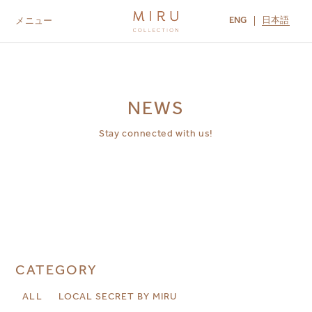
ENG
日本語
メニュー
ABOUT US
BRANDS
LOCATIONS
MIRU NISEKO
MIRU KYOTO
MIRU AMAMI
MIRU NOZOMI
NEWS
Stay connected with us!
CATEGORY
ALL
LOCAL SECRET BY MIRU