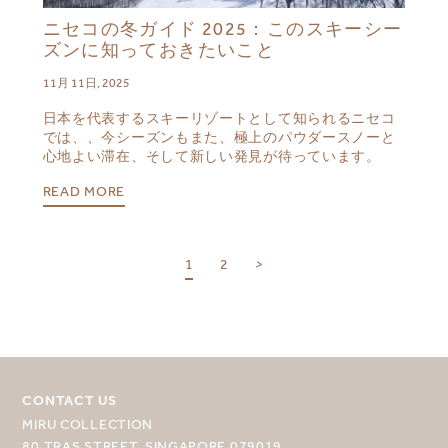
ニセコの冬ガイド 2025：このスキーシー
ズンに知っておきたいこと
11月 11日, 2025
日本を代表するスキーリゾートとして知られるニセコ
では、、今シーズンもまた、極上のパウダースノーと
心地よい滞在、そして新しい発見が待っています。
READ MORE
目的地を選択してください
1
2
>
MIRU NISEKO
MIRU KYOTO
MIRU AMAMI
CONTACT US
MIRU NOZOMI
MIRU COLLECTION
80 TRAS STREET, SINGAPORE 079019