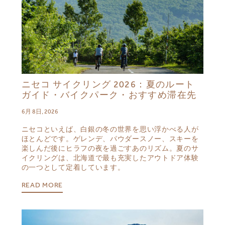
ニセコ サイクリング 2026：夏のルート
ガイド・バイクパーク・おすすめ滞在先
6月 8日, 2026
ニセコといえば、白銀の冬の世界を思い浮かべる人が
ほとんどです。ゲレンデ、パウダースノー、スキーを
楽しんだ後にヒラフの夜を過ごすあのリズム。夏のサ
イクリングは、北海道で最も充実したアウトドア体験
の一つとして定着しています。
READ MORE