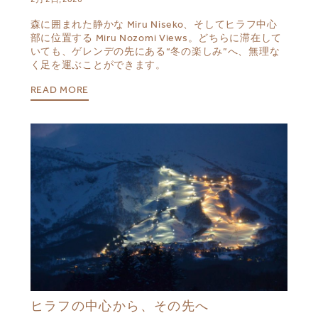
森に囲まれた静かな Miru Niseko、そしてヒラフ中心
部に位置する Miru Nozomi Views。どちらに滞在して
いても、ゲレンデの先にある“冬の楽しみ”へ、無理な
く足を運ぶことができます。
READ MORE
ヒラフの中心から、その先へ