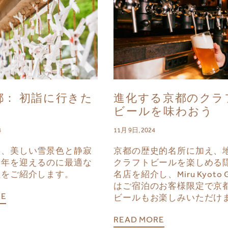
都： 初詣に行きた
進化する京都のクラ
ビールを味わおう
4
11月 9日, 2024
は、美しい雪景色と静寂
京都の歴史的名所に加え、
新年を迎えるのに最適な
クラフトビールを楽しめる
社をご紹介します。
名店を紹介し、Miru Kyoto 
はご宿泊のお客様限定で京
RE
ビールもお楽しみいただけ
READ MORE