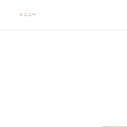
メニュー
ABOUT US
MIRU NISEKO