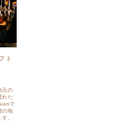
フト
地元の
隠れた
Gionで
都の地
ます。