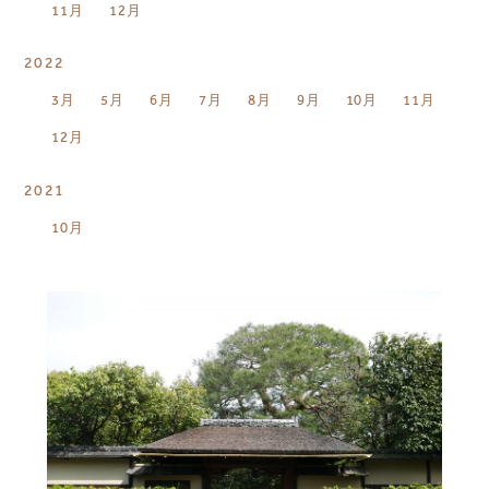
11月
12月
2022
3月
5月
6月
7月
8月
9月
10月
11月
12月
2021
10月