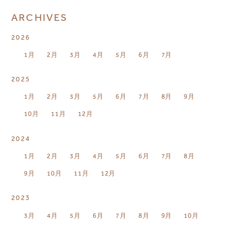
ARCHIVES
2026
1月
2月
3月
4月
5月
6月
7月
2025
1月
2月
3月
5月
6月
7月
8月
9月
10月
11月
12月
2024
1月
2月
3月
4月
5月
6月
7月
8月
9月
10月
11月
12月
2023
3月
4月
5月
6月
7月
8月
9月
10月