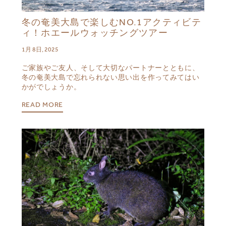
冬の奄美大島で楽しむNO.1アクティビテ
ィ！ホエールウォッチングツアー
1月 8日, 2025
ご家族やご友人、そして大切なパートナーとともに、
冬の奄美大島で忘れられない思い出を作ってみてはい
かがでしょうか。
READ MORE