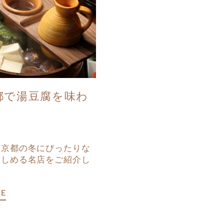
都で湯豆腐を味わ
た京都の冬にぴったりな
楽しめる名店をご紹介し
RE