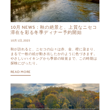
10月 NEWS：秋の絶景と、上質なニセコ
滞在を彩る冬季ディナー予約開始
10月 1日, 2025
秋が訪れると、ニセコの山々は赤、金、橙に染まり、
まるで一枚の絵が動き出したかのように色づきます。
やさしいハイキングから季節の味覚まで、この時期は
探検にぴったり。
READ MORE