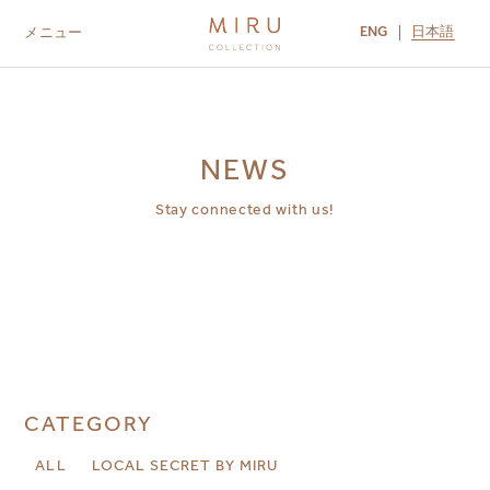
ENG
日本語
メニュー
ABOUT US
BRANDS
LOCATIONS
MIRU NISEKO
MIRU KYOTO
MIRU AMAMI
MIRU NOZOMI
NEWS
Stay connected with us!
CATEGORY
ALL
LOCAL SECRET BY MIRU