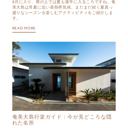
8月に入り、暦の上では夏も後半に入るころですね。奄
美大島は常夏に近い亜熱帯気候。まだまだ続く夏真っ
盛りなシーズンを楽しむアクティビティをご紹介しま
す。
READ MORE
奄美大島行楽ガイド：今が見どころな隠
れた名所