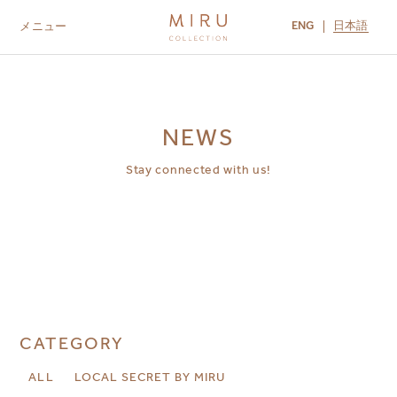
ENG
日本語
メニュー
ABOUT US
BRANDS
LOCATIONS
MIRU NISEKO
MIRU KYOTO
MIRU AMAMI
MIRU NOZOMI
NEWS
Stay connected with us!
CATEGORY
ALL
LOCAL SECRET BY MIRU