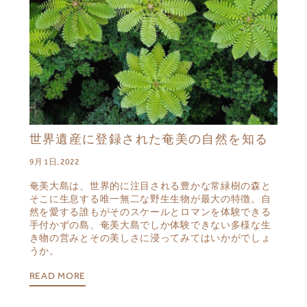
世界遺産に登録された奄美の自然を知る
9月 1日, 2022
奄美大島は、世界的に注目される豊かな常緑樹の森と
そこに生息する唯一無二な野生生物が最大の特徴。自
然を愛する誰もがそのスケールとロマンを体験できる
手付かずの島、奄美大島でしか体験できない多様な生
き物の営みとその美しさに浸ってみてはいかがでしょ
うか。
READ MORE