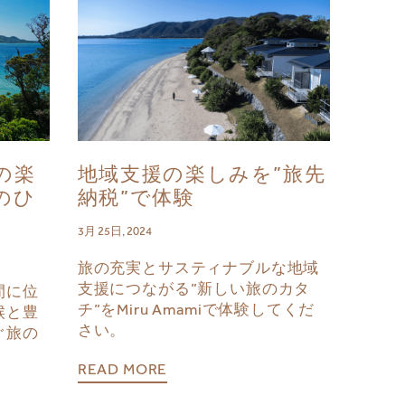
の楽
地域支援の楽しみを”旅先
のひ
納税”で体験
3月 25日, 2024
旅の充実とサスティナブルな地域
支援につながる”新しい旅のカタ
間に位
チ”をMiru Amamiで体験してくだ
候と豊
さい。
ぐ旅の
READ MORE