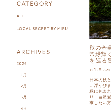
CATEGORY
ALL
LOCAL SECRET BY MIRU
秋の奄
ARCHIVES
常緑輝
を巡る
2026
11月 5日, 2024
1月
日本の秋
い浮かび
2月
緑に包ま
り、自然
3月
求したい
4月