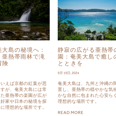
美大島の秘境へ：
静寂の広がる亜熱帯
く亜熱帯雨林で滝
園：奄美大島で癒し
冒険
とときを
9月 19日, 2024
といえば京都の紅葉が思
奄美大島は、九州と沖縄の
ますが、奄美大島には常
置し、亜熱帯の穏やかな気
れた亜熱帯の楽園が広が
かな自然に包まれた心安ら
愛好家や日本の秘境を探
理想的な場所です。
方に理想的な場所です。
READ MORE