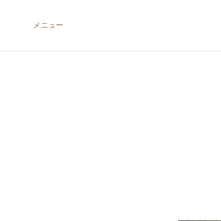
メニュー
ABOUT US
MIRU NISEKO