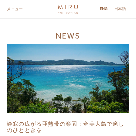
ENG
日本語
メニュー
ABOUT US
BRANDS
LOCATIONS
NEWS
MIRU NISEKO
MIRU KYOTO
MIRU AMAMI
MIRU NOZOMI
静寂の広がる亜熱帯の楽園：奄美大島で癒し
のひとときを