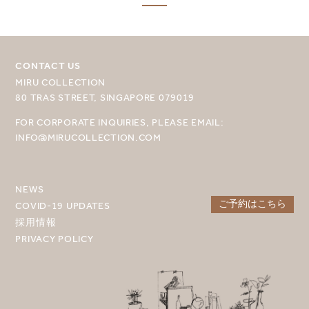
目的地を選択してください
MIRU NISEKO
CONTACT US
MIRU KYOTO
MIRU COLLECTION
80 TRAS STREET, SINGAPORE 079019
MIRU AMAMI
FOR CORPORATE INQUIRIES, PLEASE EMAIL:
MIRU NOZOMI
INFO@MIRUCOLLECTION.COM
WANDER KYOTO NANAJO
NEWS
ご予約はこちら
COVID-19 UPDATES
採用情報
PRIVACY POLICY