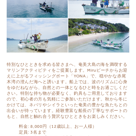
特別なひとときを求める皆さまへ、奄美大島の海を満喫する
マリンアクティビティをご提案します。Miruビーチからお迎
えに上がるフィッシングボート「YONA」で、穏やかな赤尾
木湾の澄んだ海へと誘います。船上では、波のリズムに心身
をゆだねながら、自然との一体となるひと時をお過ごしくだ
さい。特別な持ち物が必要なく、釣具もご用意しております
ので、初心者の方も気軽にご参加いただけます。秋から冬に
かけては、ネバリやシイラといった奄美の豊かな魚たちとの
出会いが待っています。経験豊富な船長の丁寧なサポートの
もと、自然と触れ合う贅沢なひとときをお楽しみください。
料金: 8,000円（12歳以上、お一人様）
定員: 3名まで