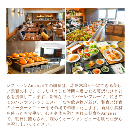
レストランAmanariでの朝食は、赤尾木湾が一望できる美し
い景観の中で、ゆったりとした時間を過ごせる贅沢なひとと
きを提供しています。新鮮なサラダバーやフルーツ、焼き立
てのパンやフレッシュメイドなお飲み物が並び、和食と洋食
のオーダーメニューをその場で調理いたします。新鮮な素材
を使ったお食事で、心も身体も満たされる朝食をAmanari
で。朝日に照らされ、煌めくオーシャンビューを眺めながら
お召し上がりください。