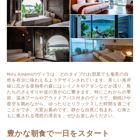
Miru Amamiのヴィラは、どのタイプのお部屋でも奄美の自
然を存分に味わえるようデザインされています。美しい海岸
線に広がる亜熱帯の森にはシイノキやアダンなどが茂り、鳥
たちのさえずりや波の音が心に響きます。特にこれからの季
節、温水プールやアウトドアバス付きのヴィラで、朝焼けや
星空を眺めながら、ゆったりとリラックスした時間を過ごす
ことができ、大変お薦めです。静かな自然に包まれ、心身と
もに癒される理想の滞在を、ぜひお楽しみください。
豊かな朝食で一日をスタート