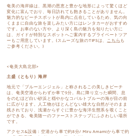
奄美の海岸線は、黒潮の恩恵と豊かな地形によって驚くほど
変化に富んでおり、毎日訪れても飽きることがありません。
魅力的なビーチスポットが島内に点在しているため、気の向
くままに自由な旅を楽しみたい方にはレンタカーがおすすめ
です。お車のない方や、より深く島の魅力を知りたい方に
は、ガイドが特別なスポットへご案内するプライベートツア
ーもご用意しています。(スムーズな旅のTIPSは、
こちら
も
ご参考ください。)
<奄美大島北部>
土盛（ともり）海岸
地元で「ブルーエンジェル」と称されるこの美しきビーチ
は、奄美空港からわずか車で5分。島に降り立った瞬間、息
をのむほど白い砂浜と穏やかなコバルトブルーの海が目の前
に広がります。人工物がほとんどない雄大な自然がそのまま
残されており、浅瀬からすぐに豊かな海洋生態系を覗くこと
ができる、奄美随一のファーストステップにふさわしい場所
です。
アクセス&設備：空港から車で約8分/ Miru Amamiから車で約