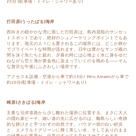
25分 (駐車場・トイレ・シャワーあり)
打田原(うったばる)海岸
西向きの穏やかな湾に面した打田原は、島内屈指のサンセッ
トスポットであり、絶好のシュノーケリングポイントでもあ
ります。地元の人々にも愛されるこの場所には、どこか静か
でプライベートな時間が流れます。日中は豊かなサンゴ礁の
間を泳ぐ魚たちと戯れ、夕暮れ時には心地よく水に身をゆだ
ねながら空と海が黄金色に染まっていくのを眺める――そん
な贅沢な午後にふさわしい場所です。
アクセス＆設備：空港から車で約15分/ Miru Amamiから車で
約20分(駐車場・トイレ・シャワーあり)
崎原(さきばる)海岸
主要な沿岸道路から少し離れた場所に位置する、まさに大人
の隠れ家ビーチ。細い道の先に広がるのは、離島らしい奇跡
的な静けさと手つかずの自然です。パウダー状の白い砂浜
と、エメラルドグリーンに輝く美しい水、そしてありのまま
の緑豊かな風景が、日常のすべてを忘れさせてくれます。