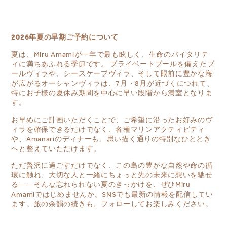
2026年夏の早期ご予約について
夏は、Miru Amamiが一年で最も眩しく、生命のバイタリテ
ィに満ちあふれる季節です。 プライベートプールを備えたプ
ールヴィラや、シースケープヴィラ、そして眼前に豊かな海
が広がるオーシャンヴィラは、7月・8月が近づくにつれて、
特にお子様の夏休み期間を中心に早い段階から満室となりま
す。
お早めにご計画いただくことで、ご希望に沿ったお好みのヴ
ィラを確保できるだけでなく、各種マリンアクティビティ
や、Amanariのディナーも、思い描く通りの特別なひととき
へと整えていただけます。
ただ贅沢に過ごすだけでなく、この島の豊かな自然や命の循
環に触れ、大切な人と一緒にちょっと先の未来に想いを馳せ
る――そんな忘れられない夏のきっかけを、ぜひMiru
Amamiではじめませんか。SNSでも最新の情報を配信してい
ます。旅の余韻の続きも、フォローしてお楽しみください。