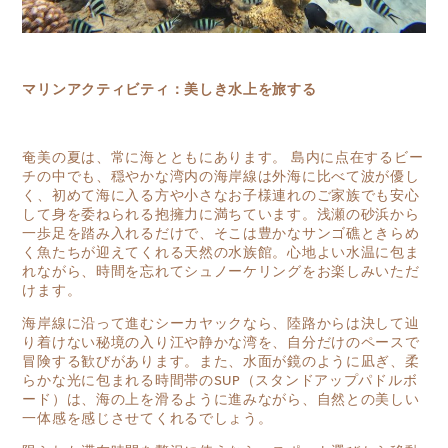
マリンアクティビティ：美しき水上を旅する
奄美の夏は、常に海とともにあります。 島内に点在するビー
チの中でも、穏やかな湾内の海岸線は外海に比べて波が優し
く、初めて海に入る方や小さなお子様連れのご家族でも安心
して身を委ねられる抱擁力に満ちています。浅瀬の砂浜から
一歩足を踏み入れるだけで、そこは豊かなサンゴ礁ときらめ
く魚たちが迎えてくれる天然の水族館。心地よい水温に包ま
れながら、時間を忘れてシュノーケリングをお楽しみいただ
けます。
海岸線に沿って進むシーカヤックなら、陸路からは決して辿
り着けない秘境の入り江や静かな湾を、自分だけのペースで
冒険する歓びがあります。また、水面が鏡のように凪ぎ、柔
らかな光に包まれる時間帯のSUP（スタンドアップパドルボ
ード）は、海の上を滑るように進みながら、自然との美しい
一体感を感じさせてくれるでしょう。