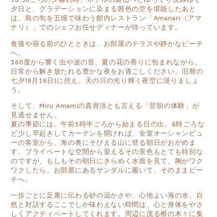
夕日と、グラデーションに染まる茜色の空を堪能したあと
は、島の旬を五感で味わう館内レストラン「Amanari（アマ
ナリ）」でのシェフお任せディナーが待っています。
食後や寝る前のひとときは、お部屋のテラスや静かなビーチ
へ。
360度から響く虫や波の音、夏の花の香りに包まれながら、
日常から解き放たれる豊かな夜をお過ごしください。旧暦の
七夕(8月16日)に控え、天の川の光り輝く夜空に浸りましょ
う。
そして、Miru Amamiの真骨頂とも言える「翌朝の体験」が
見逃せません。
夏の季節には、午前5時半ごろから始まる日の出。6時ごろな
ど少し早起きしてカーテンを開ければ、全室オーシャンビュ
ーの客室から、海の奥にそびえる山に登る朝日がおがめま
す。プライベートな空間から迎えるその景色もとても特別な
のですが、もしもその朝日にきらめく水面を見て、胸がワク
ワクしたら、お部屋にあるサンダルに履いて、そのままビー
チへ。
一歩ごとに足裏に伝わる砂の温かさや、心地よい海の水、自
然と対話するここでしか味わえない時間は、心と身体をやさ
しくアクティベートしてくれます。周辺に茂る椎の木々に集