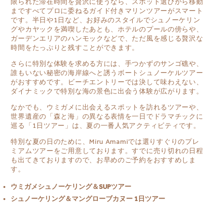
限られた滞在時間を贅沢に使うなら、スポット選びから移動
まですべてプロに委ねるガイド付きマリンツアーがスマート
です。半日や1日など、お好みのスタイルでシュノーケリン
グやカヤックを満喫したあとも、ホテルのプールの傍らや、
ガーデンエリアのハンモックなどで、ただ風を感じる贅沢な
時間をたっぷりと残すことができます。
さらに特別な体験を求める方には、手つかずのサンゴ礁や、
誰もいない秘密の海岸線へと誘うボートシュノーケルツアー
がおすすめです。ビーチエントリーでは決して味わえない、
ダイナミックで特別な海の景色に出会う体験が広がります。
なかでも、ウミガメに出会えるスポットを訪れるツアーや、
世界遺産の「森と海」の異なる表情を一日でドラマチックに
巡る「1日ツアー」は、夏の一番人気アクティビティです。
特別な夏の日のために、Miru Amamiでは選りすぐりのプレ
ミアムツアーをご用意しております。すでに売り切れの日程
も出てきておりますので、お早めのご予約をおすすめしま
す。
ウミガメシュノーケリング＆SUPツアー
シュノーケリング＆マングローブカヌー 1日ツアー