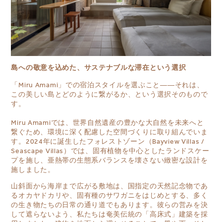
島への敬意を込めた、サステナブルな滞在という選択
「Miru Amami」
での宿泊スタイルを選ぶこと
――それは、
この美しい島とどのように繋がるか、という選択そのもので
す。
Miru Amamiでは、世界自然遺産の豊かな大自然を未来へと
繋ぐため、環境に深く配慮した空間づくりに取り組んでいま
す。2024年に誕生したフォレストゾーン（Bayview Villas /
Seascape Villas）では、固有植物を中心としたランドスケー
プを施し、亜熱帯の生態系バランスを壊さない緻密な設計を
施しました。
山斜面から海岸まで広がる敷地は、国指定の天然記念物であ
るオカヤドカリや、固有種のサワガニをはじめとする、多く
の生き物たちの日常の通り道でもあります。彼らの営みを決
して遮らないよう、私たちは奄美伝統の「高床式」建築を採