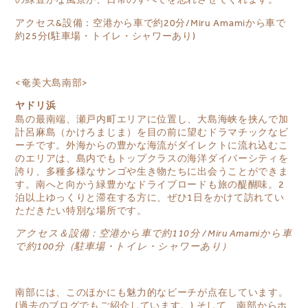
アクセス&設備：空港から車で約20分/Miru Amamiから車で
約25分(駐車場・トイレ・シャワーあり)
<奄美大島南部>
ヤドリ浜
島の最南端、瀬戸内町エリアに位置し、大島海峡を挟んで加
計呂麻島（かけろまじま）を目の前に望むドラマチックなビ
ーチです。外海からの豊かな海流がダイレクトに流れ込むこ
のエリアは、島内でもトップクラスの海洋ダイバーシティを
誇り、多種多様なサンゴや生き物たちに出会うことができま
す。南へと向かう緑豊かなドライブロードも旅の醍醐味。2
泊以上ゆっくりと滞在する方に、ぜひ1日をかけて訪れてい
ただきたい特別な場所です。
アクセス＆設備：空港から車で約110分 / Miru Amamiから車
で約100分（駐車場・トイレ・シャワーあり）
南部には、このほかにも魅力的なビーチが点在しています。
(
過去のブログ
でもご紹介しています。) そして、南部からホ