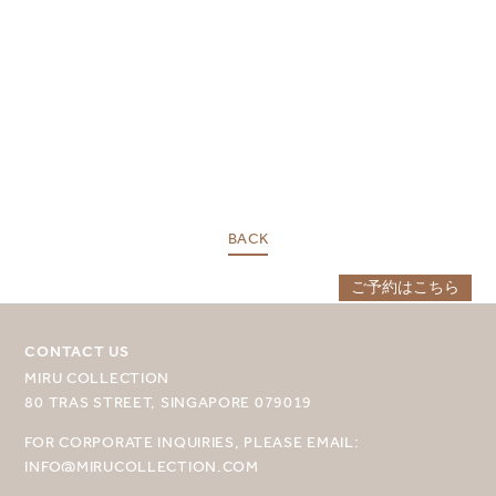
MIRU NISEKO
MIRU KYOTO
MIRU AMAMI
MIRU NOZOMI
WANDER KYOTO NANAJO
BACK
ご予約はこちら
CONTACT US
MIRU COLLECTION
80 TRAS STREET, SINGAPORE 079019
FOR CORPORATE INQUIRIES, PLEASE EMAIL:
INFO@MIRUCOLLECTION.COM