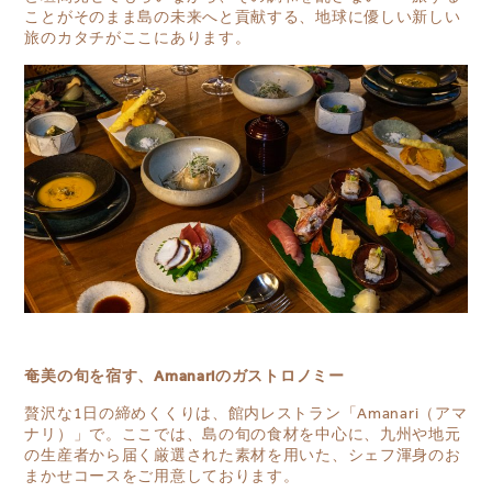
ことがそのまま島の未来へと貢献する、地球に優しい新しい
旅のカタチがここにあります。
奄美の旬を宿す、Amanariのガストロノミー
贅沢な1日の締めくくりは、館内レストラン「Amanari（アマ
ナリ）」で。ここでは、島の旬の食材を中心に、九州や地元
の生産者から届く厳選された素材を用いた、シェフ渾身のお
まかせコースをご用意しております。