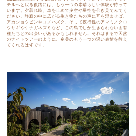
テルへと戻る復路には、もう一つの素晴らしい体験が待って
います。夕暮れ時、車を止めて夕空や星空を仰ぎ見てみてく
ださい。静寂の中に広がる生き物たちの声に耳を澄ませば、
アカショウビンやコノハズク、そして夜行性のアマミノクロ
ウサギやケナガネズミなど、この島でしか生きられない固有
種たちとの出会いがあるかもしれません。それはまるで天然
のナイトツアーのように、奄美のもう一つの深い表情を教え
てくれるはずです。