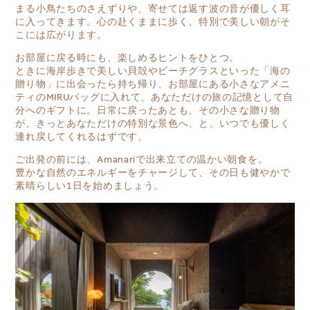
まる小鳥たちのさえずりや、寄せては返す波の音が優しく耳
に入ってきます。心の赴くままに歩く、特別で美しい朝がそ
こには広がります。
お部屋に戻る時にも、楽しめるヒントをひとつ。
ときに海岸歩きで美しい貝殻やビーチグラスといった「海の
贈り物」に出会ったら持ち帰り、お部屋にある小さなアメニ
ティのMIRUバッグに入れて、あなただけの旅の記憶として自
分へのギフトに。日常に戻ったあとも、その小さな贈り物
が、きっとあなただけの特別な景色へ、と、いつでも優しく
連れ戻してくれるはずです。
ご出発の前には、Amanariで出来立ての温かい朝食を。
豊かな自然のエネルギーをチャージして、その日も健やかで
素晴らしい1日を始めましょう。