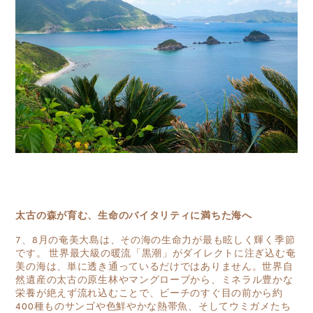
太古の森が育む、生命のバイタリティに満ちた海へ
7、8月の奄美大島は、その海の生命力が最も眩しく輝く季節
です。 世界最大級の暖流「黒潮」がダイレクトに注ぎ込む奄
美の海は、単に透き通っているだけではありません。世界自
然遺産の太古の原生林やマングローブから、ミネラル豊かな
栄養が絶えず流れ込むことで、ビーチのすぐ目の前から約
400種ものサンゴや色鮮やかな熱帯魚、そしてウミガメたち