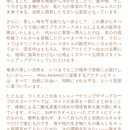
用しました。建物を地面から浮かせることで、風や雨、そし
て小さな生き物たちが、私たちの客室の下をシームレスに行
き来できる、自然と調和したモダンな意匠となっています。
さらに、美しい海を守る新たな一歩として、この夏からすべ
てのヴィラで使い捨てプラスチックボトルによる水の提供を
廃止いたしました。代わりに客室へ導入したのは、安心の高
性能フィルターを搭載したウォーターサーバーです。フロン
トではオリジナルステンレスボトルの販売やレンタルを行っ
ており、滞在中はもちろん、外のアウトドアへ出かける際に
も、地球に負荷をかけない心地よくスマートな滞在スタイル
へとアップデートしていただけます。
奄美の美しい自然を、いつまでもこの場所で皆様にお届けし
たいから――。 Miru Amamiがご提案するアクティビティ
は、すべて「自然に出会い、同時にそれを守る」という思想
に基づいています。
たとえば、ウミガメと出会うシュノーケリングやマングロー
ブのカヌーツアーでは、ガイドが送迎を一括にまとめること
で、移動による二酸化炭素の排出や環境負荷を最小限に抑え
ています。さらに、SUPやカヌーといったアクティビティそ
のものも、燃料を使わず、すべて自らの力と自然のエネルギ
ーだけで進むものです。海や陸の生き物たちの暮らしをそっ
と垣間見せてもらいながら、その調和を乱さない――旅する