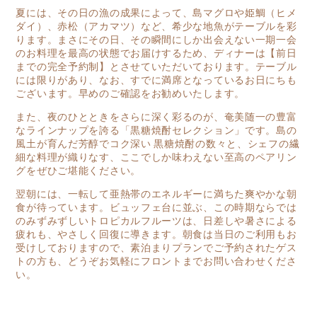
夏には、その日の漁の成果によって、島マグロや姫鯛（ヒメ
ダイ）、赤松（アカマツ）など、希少な地魚がテーブルを彩
ります。まさにその日、その瞬間にしか出会えない一期一会
のお料理を最高の状態でお届けするため、ディナーは【前日
までの完全予約制】とさせていただいております。テーブル
には限りがあり、なお、すでに満席となっているお日にちも
ございます。早めのご確認をお勧めいたします。
また、夜のひとときをさらに深く彩るのが、奄美随一の豊富
なラインナップを誇る「黒糖焼酎セレクション」です。島の
風土が育んだ芳醇でコク深い 黒糖焼酎の数々と、シェフの繊
細な料理が織りなす、ここでしか味わえない至高のペアリン
グをぜひご堪能ください。
翌朝には、一転して亜熱帯のエネルギーに満ちた爽やかな朝
食が待っています。ビュッフェ台に並ぶ、この時期ならでは
のみずみずしいトロピカルフルーツは、日差しや暑さによる
疲れも、やさしく回復に導きます。朝食は当日のご利用もお
受けしておりますので、素泊まりプランでご予約されたゲス
トの方も、どうぞお気軽にフロントまでお問い合わせくださ
い。