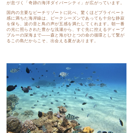
が息づく「奇跡の海洋ダイバーシティ」が広がっています。
国内の主要なビーチリゾートに比べ、驚くほどプライベート
感に満ちた海岸線は、ピークシーズンであっても十分な静寂
を保ち、波の音と鳥の声が五感を満たしてくれます。朝一番
の光に照らされた豊かな浅瀬から、すぐ先に控えるディープ
ブルーの深海まで――森と海がひとつの命の循環として繋が
るこの島だからこそ、出会える夏があります。