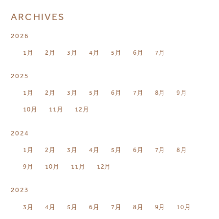
ARCHIVES
2026
1月
2月
3月
4月
5月
6月
7月
2025
1月
2月
3月
5月
6月
7月
8月
9月
10月
11月
12月
2024
1月
2月
3月
4月
5月
6月
7月
8月
9月
10月
11月
12月
2023
3月
4月
5月
6月
7月
8月
9月
10月