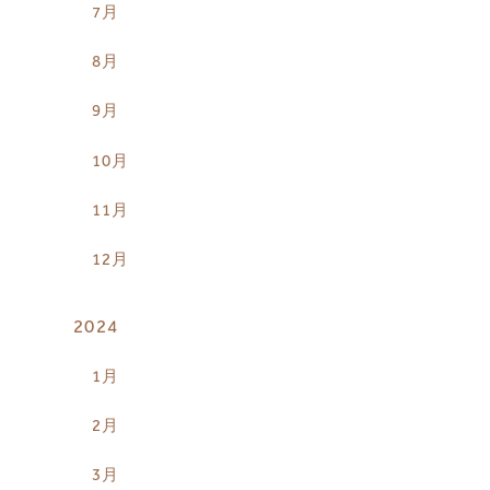
7月
8月
9月
10月
11月
12月
2024
1月
2月
3月