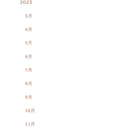
2023
3月
4月
5月
6月
7月
8月
9月
10月
11月