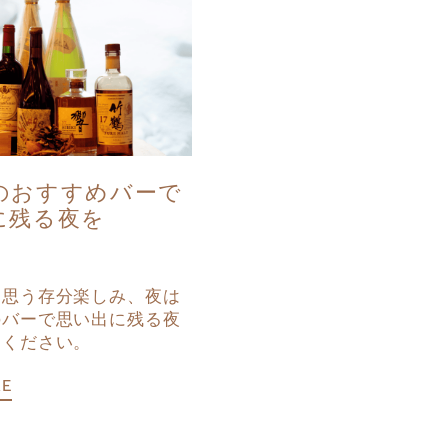
のおすすめバーで
に残る夜を
を思う存分楽しみ、夜は
のバーで思い出に残る夜
しください。
RE