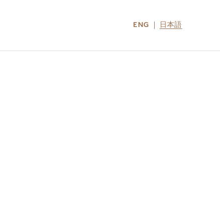
ENG
日本語
LOCATIONS
MIRU NOZOMI