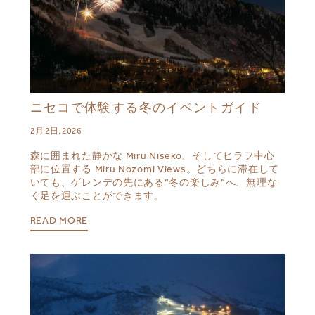
ニセコで体験する冬のイベントガイド
2月 2日, 2026
森に囲まれた静かな Miru Niseko、そしてヒラフ中心
部に位置する Miru Nozomi Views。どちらに滞在して
いても、ゲレンデの先にある“冬の楽しみ”へ、無理な
く足を運ぶことができます。
READ MORE