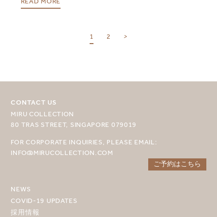
READ MORE
目的地を選択してください
1
2
>
MIRU NISEKO
MIRU KYOTO
MIRU AMAMI
CONTACT US
MIRU COLLECTION
MIRU NOZOMI
80 TRAS STREET, SINGAPORE 079019
WANDER KYOTO NANAJO
FOR CORPORATE INQUIRIES, PLEASE EMAIL:
INFO@MIRUCOLLECTION.COM
ご予約はこちら
NEWS
COVID-19 UPDATES
採用情報