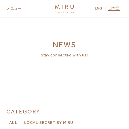
ENG
日本語
メニュー
ABOUT US
BRANDS
LOCATIONS
MIRU NISEKO
MIRU KYOTO
MIRU AMAMI
MIRU NOZOMI
NEWS
Stay connected with us!
CATEGORY
ALL
LOCAL SECRET BY MIRU