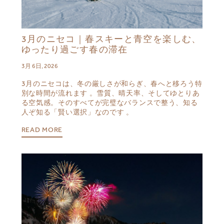
3月のニセコ｜春スキーと青空を楽しむ、
ゆったり過ごす春の滞在
3月 6日, 2026
3月のニセコは、冬の厳しさが和らぎ、春へと移ろう特
別な時間が流れます 。雪質、晴天率、そしてゆとりあ
る空気感。そのすべてが完璧なバランスで整う、知る
人ぞ知る「賢い選択」なのです 。
READ MORE