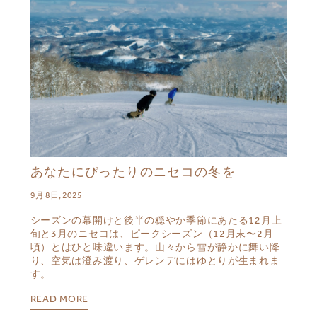
あなたにぴったりのニセコの冬を
9月 8日, 2025
シーズンの幕開けと後半の穏やか季節にあたる12月上
旬と3月のニセコは、ピークシーズン（12月末〜2月
頃）とはひと味違います。山々から雪が静かに舞い降
り、空気は澄み渡り、ゲレンデにはゆとりが生まれま
す。
READ MORE