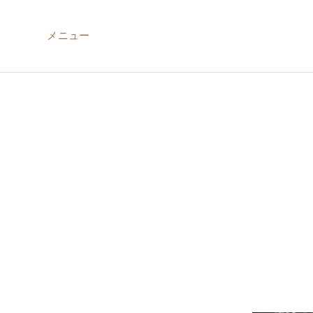
メニュー
ABOUT US
MIRU NISEKO