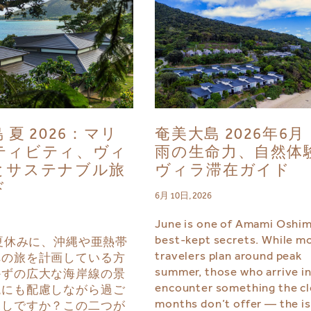
 夏 2026：マリ
奄美大島 2026年6
ティビティ、ヴィ
雨の生命力、自然体
とサステナブル旅
ヴィラ滞在ガイド
ド
6月 10日, 2026
June is one of Amami Oshim
best-kept secrets. While m
の夏休みに、沖縄や亜熱帯
travelers plan around peak
への旅を計画している方
summer, those who arrive i
かずの広大な海岸線の景
encounter something the cl
境にも配慮しながら過ご
months don’t offer — the is
探しですか？この二つが