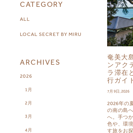
CATEGORY
ALL
LOCAL SECRET BY MIRU
奄美大島
ARCHIVES
ンアク
ラ滞在
2026
行ガイ
1月
7月 9日, 2026
2月
2026年
の南の島
3月
へ。手つ
色や、環
4月
す旅をお