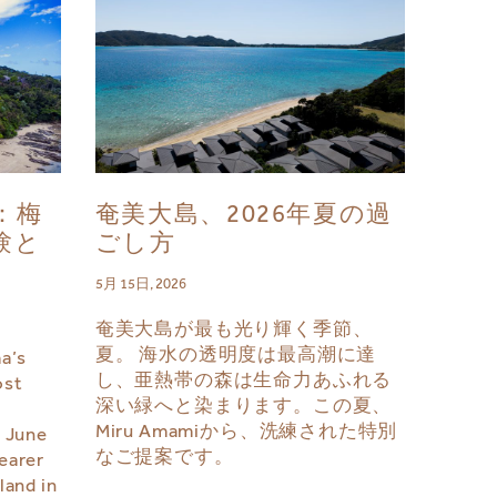
月：梅
奄美大島、2026年夏の過
験と
ごし方
5月 15日, 2026
奄美大島が最も光り輝く季節、
夏。 海水の透明度は最高潮に達
a’s
し、亜熱帯の森は生命力あふれる
ost
深い緑へと染まります。この夏、
Miru Amamiから、洗練された特別
n June
なご提案です。
earer
land in