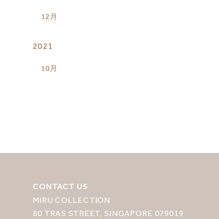
12月
2021
10月
CONTACT US
MIRU COLLECTION
80 TRAS STREET, SINGAPORE 079019