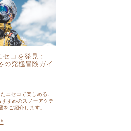
ニセコを発見：
年冬の究極冒険ガイ
えたニセコで楽しめる、
におすすめのスノーアクテ
選をご紹介します。
RE