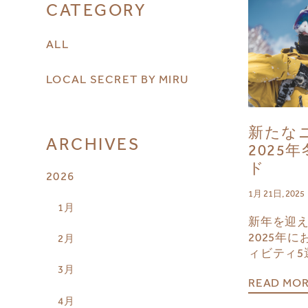
CATEGORY
ALL
LOCAL SECRET BY MIRU
新たな
ARCHIVES
2025
ド
2026
1月 21日, 2025
1月
新年を迎
2025年
2月
ィビティ5
3月
READ MO
4月