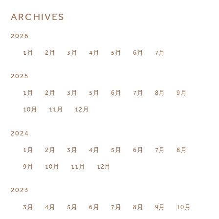
ARCHIVES
2026
1月
2月
3月
4月
5月
6月
7月
2025
1月
2月
3月
5月
6月
7月
8月
9月
10月
11月
12月
2024
1月
2月
3月
4月
5月
6月
7月
8月
9月
10月
11月
12月
2023
3月
4月
5月
6月
7月
8月
9月
10月