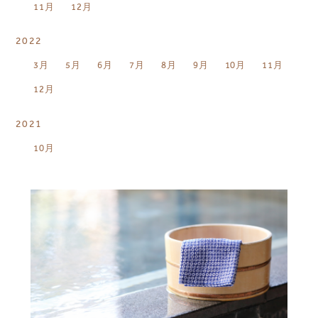
11月
12月
2022
3月
5月
6月
7月
8月
9月
10月
11月
12月
2021
10月