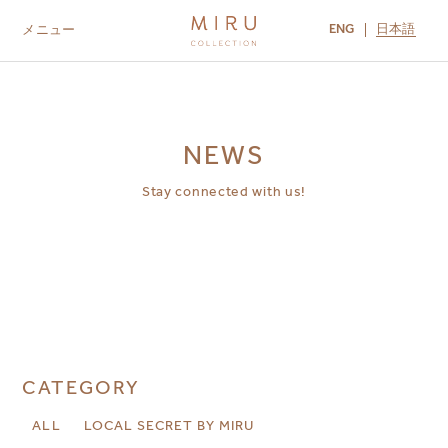
ENG
日本語
メニュー
ABOUT US
BRANDS
LOCATIONS
MIRU NISEKO
MIRU KYOTO
MIRU AMAMI
MIRU NOZOMI
NEWS
Stay connected with us!
CATEGORY
ALL
LOCAL SECRET BY MIRU