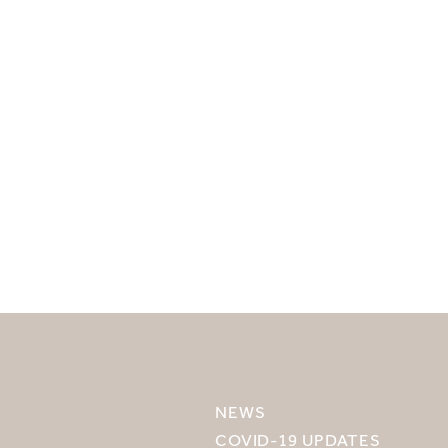
目的地を選択してください
MIRU NISEKO
MIRU KYOTO
NEWS
MIRU AMAMI
COVID-19 UPDATES