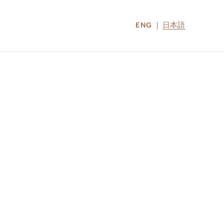
ENG
日本語
LOCATIONS
MIRU NOZOMI