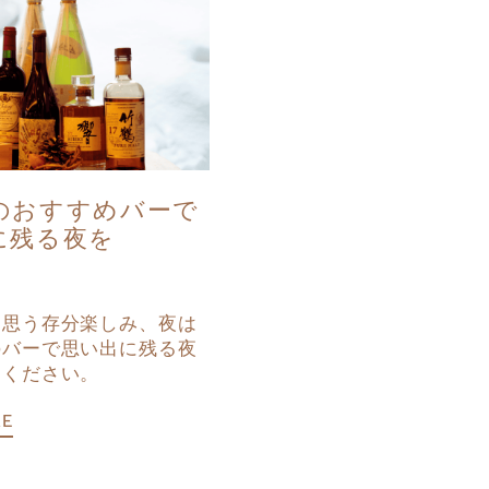
のおすすめバーで
に残る夜を
を思う存分楽しみ、夜は
のバーで思い出に残る夜
しください。
RE