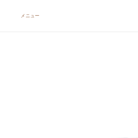
メニュー
ABOUT US
MIRU NISEKO