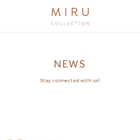
BRANDS
NEWS
MIRU KYOTO
MIRU AMAMI
Stay connected with us!