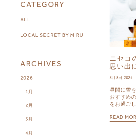
CATEGORY
ALL
LOCAL SECRET BY MIRU
ニセコ
ARCHIVES
思い出
2026
3月 8日, 2024
昼間に雪
1月
おすすめ
をお過ご
2月
READ MO
3月
4月