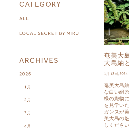
CATEGORY
ALL
LOCAL SECRET BY MIRU
奄美大
ARCHIVES
大島紬
2026
1月 12日, 2024
奄美大島
1月
な白い絹
様の織物
2月
を見学い
ガンスが
3月
美大島の
しくださ
4月