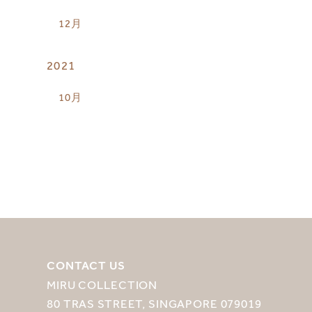
12月
2021
10月
CONTACT US
MIRU COLLECTION
80 TRAS STREET, SINGAPORE 079019