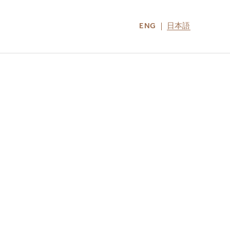
ENG
日本語
LOCATIONS
MIRU NOZOMI