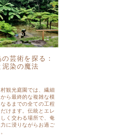
島の芸術を探る：
と泥染の魔法
紬村観光庭園では、繊細
糸から最終的な複雑な模
になるまでの全ての工程
ただけます。伝統とエレ
美しく交わる場所で、奄
魅力に浸りながらお過ご
い。