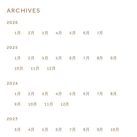
ARCHIVES
2026
1月
2月
3月
4月
5月
6月
7月
2025
1月
2月
3月
5月
6月
7月
8月
9月
10月
11月
12月
2024
1月
2月
3月
4月
5月
6月
7月
8月
9月
10月
11月
12月
2023
3月
4月
5月
6月
7月
8月
9月
10月