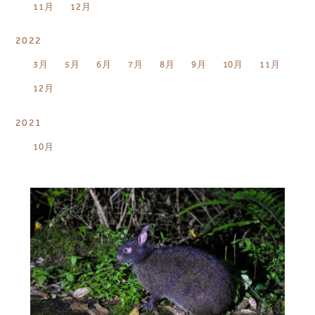
11月
12月
2022
3月
5月
6月
7月
8月
9月
10月
11月
12月
2021
10月