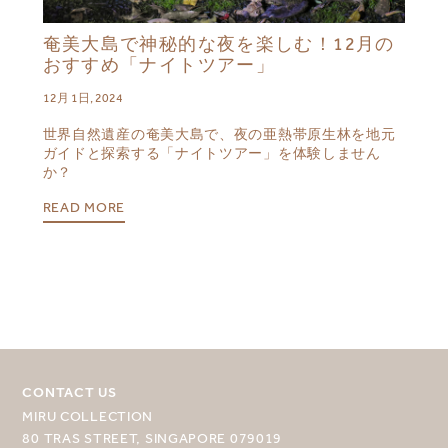
奄美大島で神秘的な夜を楽しむ！12月の
おすすめ「ナイトツアー」
12月 1日, 2024
世界自然遺産の奄美大島で、夜の亜熱帯原生林を地元
ガイドと探索する「ナイトツアー」を体験しません
か？
READ MORE
CONTACT US
MIRU COLLECTION
80 TRAS STREET, SINGAPORE 079019