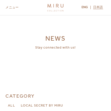
ENG
日本語
メニュー
ABOUT US
BRANDS
LOCATIONS
MIRU NISEKO
MIRU KYOTO
MIRU AMAMI
MIRU NOZOMI
NEWS
Stay connected with us!
CATEGORY
ALL
LOCAL SECRET BY MIRU