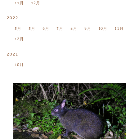
11月
12月
2022
3月
5月
6月
7月
8月
9月
10月
11月
12月
2021
10月