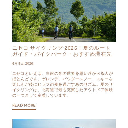
ニセコ サイクリング 2026：夏のルート
ガイド・バイクパーク・おすすめ滞在先
6月 8日, 2026
ニセコといえば、白銀の冬の世界を思い浮かべる人が
ほとんどです。ゲレンデ、パウダースノー、スキーを
楽しんだ後にヒラフの夜を過ごすあのリズム。夏のサ
イクリングは、北海道で最も充実したアウトドア体験
の一つとして定着しています。
READ MORE