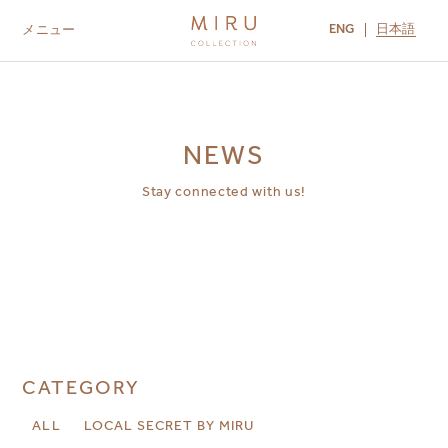
ENG
日本語
メニュー
ABOUT US
BRANDS
LOCATIONS
MIRU NISEKO
MIRU KYOTO
MIRU AMAMI
MIRU NOZOMI
NEWS
Stay connected with us!
CATEGORY
ALL
LOCAL SECRET BY MIRU