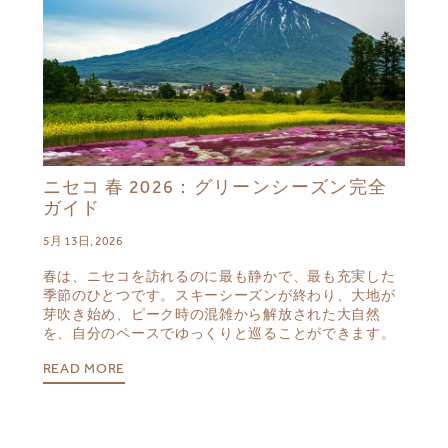
ニセコ 春 2026：グリーンシーズン完全
ガイド
5月 13日, 2026
春は、ニセコを訪れるのに最も静かで、最も充実した
季節のひとつです。スキーシーズンが終わり、大地が
芽吹き始め、ピーク時の混雑から解放された大自然
を、自分のペースでゆっくりと巡ることができます。
READ MORE