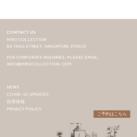
CONTACT US
目的地を選択してください
MIRU COLLECTION
MIRU NISEKO
80 TRAS STREET, SINGAPORE 079019
FOR CORPORATE INQUIRIES, PLEASE EMAIL:
MIRU KYOTO
INFO@MIRUCOLLECTION.COM
MIRU AMAMI
MIRU NOZOMI
NEWS
COVID-19 UPDATES
WANDER KYOTO NANAJO
採用情報
PRIVACY POLICY
ご予約はこちら