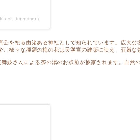
kitano_tenmangu)
公を祀る由緒ある神社として知られています。広大な境内
で、様々な種類の梅の花は天満宮の建築に映え、荘厳な
の芸舞妓さんによる茶の湯のお点前が披露されます。自然