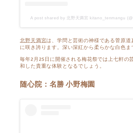
A post shared by 北野天満宮 kitano_tenmangu (@
北野天満宮
は、学問と芸術の神様である菅原道真
に咲き誇ります。深い深紅から柔らかな白色ま
毎年2月25日に開催される梅花祭では上七軒
和した貴重な体験となるでしょう。
随心院：名勝 小野梅園