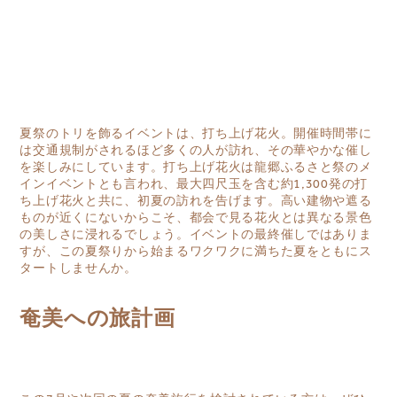
夏祭のトリを飾るイベントは、打ち上げ花火。開催時間帯に
は交通規制がされるほど多くの人が訪れ、その華やかな催し
を楽しみにしています。打ち上げ花火は龍郷ふるさと祭のメ
インイベントとも言われ、最大四尺玉を含む約1,300発の打
ち上げ花火と共に、初夏の訪れを告げます。高い建物や遮る
ものが近くにないからこそ、都会で見る花火とは異なる景色
の美しさに浸れるでしょう。イベントの最終催しではありま
すが、この夏祭りから始まるワクワクに満ちた夏をともにス
タートしませんか。
奄美への旅計画
目的地を選択してください
MIRU NISEKO