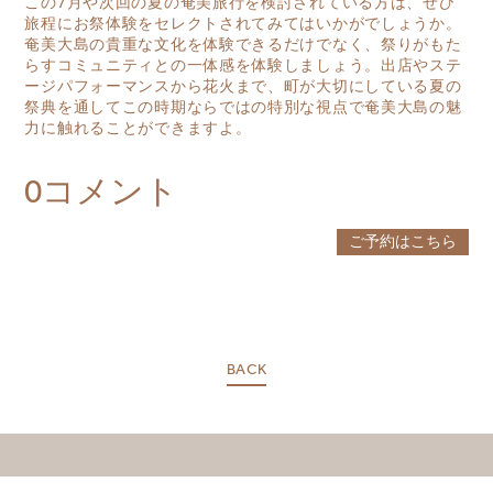
この7月や次回の夏の奄美旅行を検討されている方は、ぜひ
旅程にお祭体験をセレクトされてみてはいかがでしょうか。
MIRU KYOTO
奄美大島の貴重な文化を体験できるだけでなく、祭りがもた
らすコミュニティとの一体感を体験しましょう。出店やステ
ージパフォーマンスから花火まで、町が大切にしている夏の
MIRU AMAMI
祭典を通してこの時期ならではの特別な視点で奄美大島の魅
力に触れることができますよ。
MIRU NOZOMI
WANDER KYOTO NANAJO
0コメント
ご予約はこちら
BACK
CONTACT US