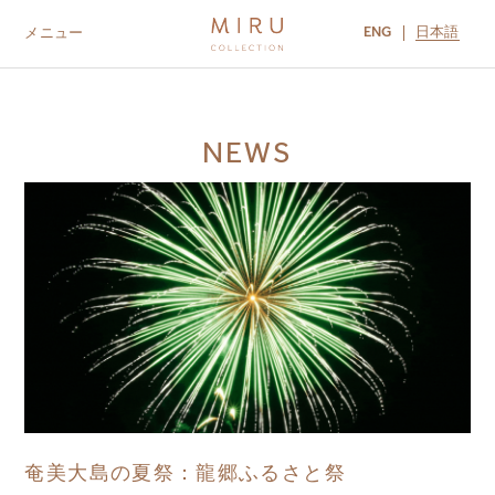
ENG
日本語
メニュー
ABOUT US
BRANDS
LOCATIONS
MIRU NISEKO
MIRU KYOTO
MIRU AMAMI
MIRU NOZOMI
NEWS
奄美大島の夏祭：龍郷ふるさと祭