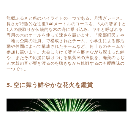
龍郷ふるさと祭のハイライトの一つである、舟漕ぎレース。
長さが特徴的な往復340メートルのコースを、6人の漕ぎ手と
1人の舵取りが伝統的な木の舟に乗り込み、ヤホと呼ばれる
専用の木のオールを使って速さを競います。「龍郷町民」や
「地元企業の社員」で構成されたチーム、小学生による部活
動や仲間によって構成されたチームなど、何十ものチームが
参加し競います。大会に向けて漕ぎを磨きながら深まった絆
や、またその応援に駆けつける集落民の声援を、奄美のちぢ
ん太鼓の音が響き渡るのを聴きながら観戦するのも醍醐味の
一つです。
5. 空に舞う鮮やかな花火を鑑賞