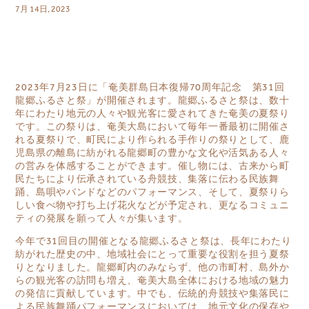
7月 14日, 2023
2023年7月23日に「奄美群島日本復帰70周年記念 第31回
龍郷ふるさと祭」が開催されます。
龍郷ふるさと祭は、数十
年にわたり地元の人々や観光客に愛されてきた奄美の夏祭り
です。この祭りは、奄美大島において毎年一番最初に開催さ
れる夏祭りで、町民により作られる手作りの祭りとして、鹿
児島県の離島に紡がれる龍郷町の豊かな文化や活気ある人々
の営みを体感することができます。催し物には、古来から町
民たちにより伝承されている舟競技、集落に伝わる民族舞
踊、島唄やバンドなどのパフォーマンス、そして、夏祭りら
しい食べ物や打ち上げ花火などが予定され、更なるコミュニ
ティの発展を願って人々が集います。
今年で31回目の開催となる龍郷ふるさと祭は、長年にわたり
紡がれた歴史の中、地域社会にとって重要な役割を担う夏祭
りとなりました。龍郷町内のみならず、他の市町村、島外か
らの観光客の訪問も増え、奄美大島全体における地域の魅力
の発信に貢献しています。中でも、伝統的舟競技や集落民に
よる民族舞踊パフォーマンスにおいては、地元文化の保存や