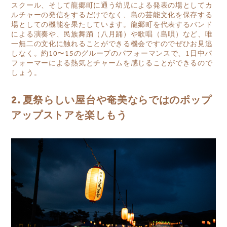
スクール、そして龍郷町に通う幼児による発表の場としてカ
ルチャーの発信をするだけでなく、島の芸能文化を保存する
場としての機能を果たしています。龍郷町を代表するバンド
による演奏や、民族舞踊（八月踊）や歌唱（島唄）など、唯
一無二の文化に触れることができる機会ですのでぜひお見逃
しなく。約10〜15のグループのパフォーマンスで、1日中パ
フォーマーによる熱気とチャームを感じることができるので
しょう。
2. 夏祭らしい屋台や奄美ならではのポップ
アップストアを楽しもう