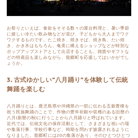
お祭りといえば、食欲をそそる数々の屋台料理と、暑い季節
に嬉しい冷たい飲み物などが並び、子どもから大人までワク
ワクするものです。たこ焼き、焼きそば、焼き鳥、たい焼
き、かき氷はもちろん、奄美に構えるショップなどが特別な
ポップアップストアとして出店することも。雑貨やギフトな
どの特産品も楽しみながら、龍郷町を応援してはいかがでし
ょうか。
3. 古式ゆかしい”八月踊り”を体験して伝統
舞踊を楽しむ
八月踊りとは、鹿児島県や沖縄県の一部に伝わる五穀豊穣を
祝う民族舞踊のことで、作物の豊年祈願や収穫のある旧暦の
八月(新暦の秋)に行うことから八月踊りと呼ばれています。
近代では、伝統文化の保存活動として、さまざまな祝いの場
や集落行事、学校行事など、時期を問わず披露されるように
なりました。龍郷町には20の集落があり、そのひとつひとつ