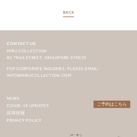
BACK
目的地を選択してください
MIRU NISEKO
CONTACT US
MIRU KYOTO
MIRU COLLECTION
80 TRAS STREET, SINGAPORE 079019
MIRU AMAMI
FOR CORPORATE INQUIRIES, PLEASE EMAIL:
MIRU NOZOMI
INFO@MIRUCOLLECTION.COM
WANDER KYOTO NANAJO
NEWS
ご予約はこちら
COVID-19 UPDATES
採用情報
PRIVACY POLICY