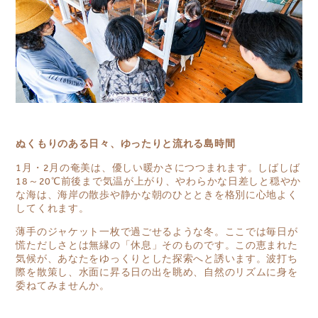
ぬくもりのある日々、ゆったりと流れる島時間
1月・2月の奄美は、優しい暖かさにつつまれます。しばしば
18～20℃前後まで気温が上がり、やわらかな日差しと穏やか
な海は、海岸の散歩や静かな朝のひとときを格別に心地よく
してくれます。
薄手のジャケット一枚で過ごせるような冬。ここでは毎日が
慌ただしさとは無縁の「休息」そのものです。
この恵まれた
気候が、あなたをゆっくりとした探索へと誘います。波打ち
際を散策し、水面に昇る日の出を眺め、自然のリズムに身を
委ねてみませんか。