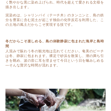
く艶やかな黒に染め上げられ、時代を超えて愛される文様を
描き出します。
泥染めは、シャリンバイ（テーチ木）のタンニンと、島の鉄
分を豊富に含む泥土が起こす独自の化学反応を利用した、こ
の土地の風土だからこそ実現する技です。
冬だからこそ楽しめる、島の体験静寂に包まれた海岸と島時
間
人混みで賑わう冬の観光地は忘れてください。奄美のビーチ
は冬、静寂に包まれます。裸足で砂浜を散策し、潮の満ち引
きを眺め、波の音に耳を澄ませて今日という日を噛みしめる
—そんな贅沢な時間が流れます。