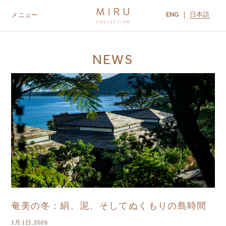
ENG
日本語
メニュー
ABOUT US
BRANDS
LOCATIONS
NEWS
MIRU NISEKO
MIRU KYOTO
MIRU AMAMI
MIRU NOZOMI
奄美の冬：絹、泥、そしてぬくもりの島時間
1月 1日, 2026