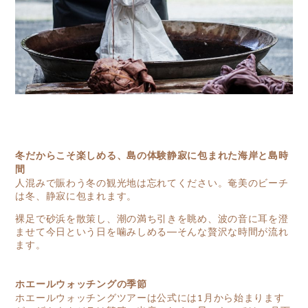
冬だからこそ楽しめる、島の体験静寂に包まれた海岸と島時
間
人混みで賑わう冬の観光地は忘れてください。奄美のビーチ
は冬、静寂に包まれます。
裸足で砂浜を散策し、潮の満ち引きを眺め、波の音に耳を澄
ませて今日という日を噛みしめる—そんな贅沢な時間が流れ
ます。
ホエールウォッチングの季節
ホエールウォッチングツアーは公式には1月から始まります