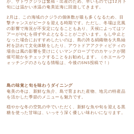
が、ザトウクジラは繁殖・出産のため、早いものでは12月下
旬には温かい水温の奄美近海に回遊してきます。
2月は、この海域のクジラの個体数が最も多くなるため、目
撃チャンスがピークを迎える時期です。ただし、冬場は北風
の影響で海況が不安定になることもあり、天候によってはツ
アーがやむを得ず中止となることがございます。もし中止と
なった場合におすすめしたいのは、島の誇る絹織物を大島紬
村を訪れて文化体験をしたり、アウトドアアクティビティの
場合は風の影響を受けにくいマングローブでのカヤックが開
催可能かをチェックすることをお勧めします。（ホエールウ
ォッチングのさらなる情報は、今後のSNS投稿で！）
島の味覚と旬を味わうダイニング
奄美の冬は、新鮮な魚介、島で育まれた産物、地元の特産品
を活かした季節のメニューも魅力です。
穏やかな冬の空気の中でいただく、新鮮な魚や旬を迎える黒
糖を使った甘味は、いっそう深く優しい味わいになります。