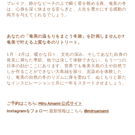
ブレイク、静かなビーチの上で瞬く星を眺める夜。奄美の冬
は、心身を深く休ませる安らぎと、人生を豊かにする感動の
両方を与えてくれるでしょう。
あなたの「奄美の温もりをまとう冬旅」を計画しませんか?
奄美で叶える上質な冬のリトリート。
1月・2月は、暖かな日々、文化の深み、そしてあなた自身の
発見に満ちた季節。他では決して体験できない、もう一つの
日本の顔がここにあります。世界でも奄美大島の土や自然で
しか作ることができない大島紬を探り、泥染めを体験した
り、奄美の自然の冬のリズムに身を委ねて、ぬくもりと新た
なインスピレーションと共に一年をスタートさせましょう。
ご予約はこちら:
Miru Amami 公式サイト
Instagramをフォロー:
@miruamami
最新情報はこちら