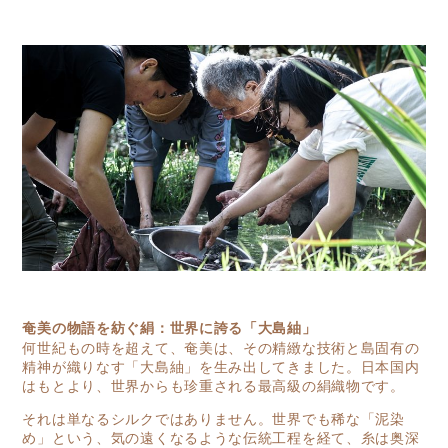
奄美の物語を紡ぐ絹：世界に誇る「大島紬」
何世紀もの時を超えて、奄美は、その精緻な技術と島固有の
精神が織りなす「大島紬」を生み出してきました。日本国内
はもとより、世界からも珍重される最高級の絹織物です。
それは単なるシルクではありません。世界でも稀な「泥染
め」という、気の遠くなるような伝統工程を経て、糸は奥深