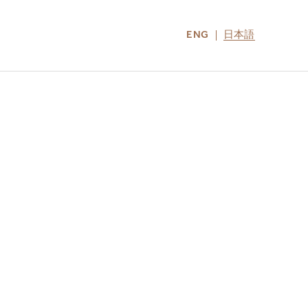
ENG
日本語
LOCATIONS
MIRU NOZOMI