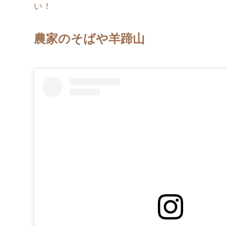
い！
農家のそばや羊蹄山