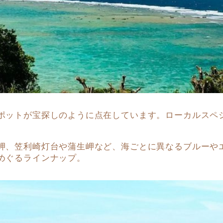
ポットが宝探しのように点在しています。ローカルスペ
岬、笠利崎灯台や蒲生岬など、海ごとに異なるブルーや
ぐるラインナップ。⁠