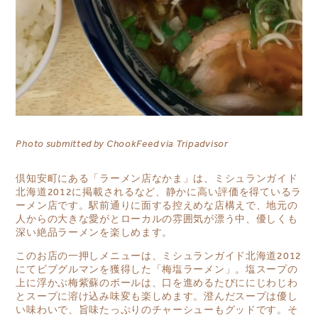
Photo submitted by
ChookFeed
via Tripadvisor
倶知安町にある「
ラーメン店なかま
」は、ミシュランガイド
北海道2012に掲載されるなど、静かに高い評価を得ているラ
ーメン店です。駅前通りに面する控えめな店構えで、地元の
人からの大きな愛がとローカルの雰囲気が漂う中、優しくも
深い絶品ラーメンを楽しめます。
このお店の一押しメニューは、ミシュランガイド北海道2012
にてビブグルマンを獲得した「梅塩ラーメン」。塩スープの
上に浮かぶ梅紫蘇のボールは、口を進めるたびににじわじわ
とスープに溶け込み味変も楽しめます。澄んだスープは優し
い味わいで、旨味たっぷりのチャーシューもグッドです。そ