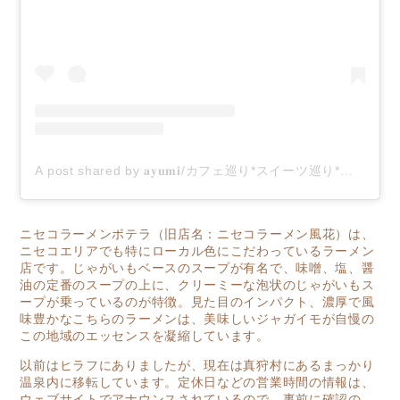
A post shared by 𝐚𝐲𝐮𝐦𝐢/カフェ巡り*スイーツ巡り*時々グルメ* (@kha___mom)
ニセコラーメンポテラ
（旧店名：ニセコラーメン風花）は、
ニセコエリアでも特にローカル色にこだわっているラーメン
店です。じゃがいもベースのスープが有名で、味噌、塩、醤
油の定番のスープの上に、クリーミーな泡状のじゃがいもス
ープが乗っているのが特徴。見た目のインパクト、濃厚で風
味豊かなこちらのラーメンは、美味しいジャガイモが自慢の
この地域のエッセンスを凝縮しています。
以前はヒラフにありましたが、現在は真狩村にあるまっかり
温泉内に移転しています。定休日などの営業時間の情報は、
ウェブサイトでアナウンスされているので、事前に確認の