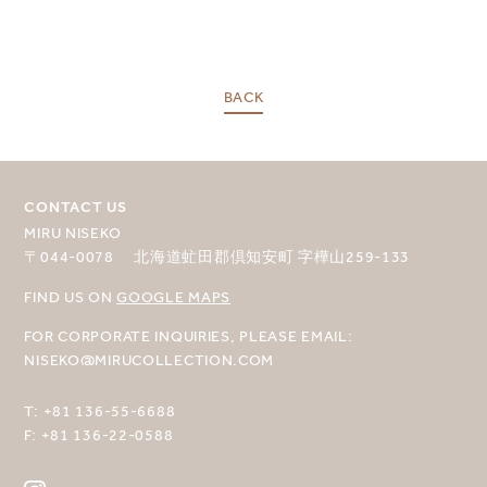
BACK
CONTACT US
MIRU NISEKO
〒044-0078 北海道虻田郡倶知安町 字樺山259-133
FIND US ON
GOOGLE MAPS
FOR CORPORATE INQUIRIES, PLEASE EMAIL:
NISEKO@MIRUCOLLECTION.COM
T:
+81 136-55-6688
F:
+81 136-22-0588