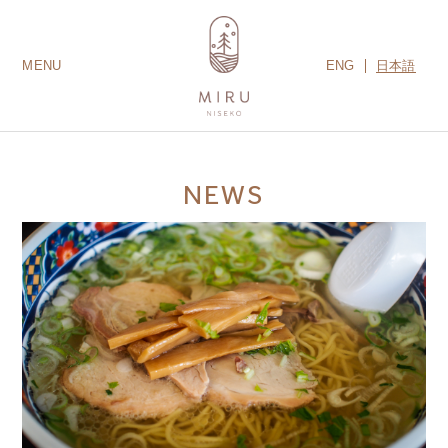
ENG
日本語
MENU
LODGES
ROOMS
AMENITIES
GUEST SERVICES
CONTACT US
MIRU COLLECTION
NEWS