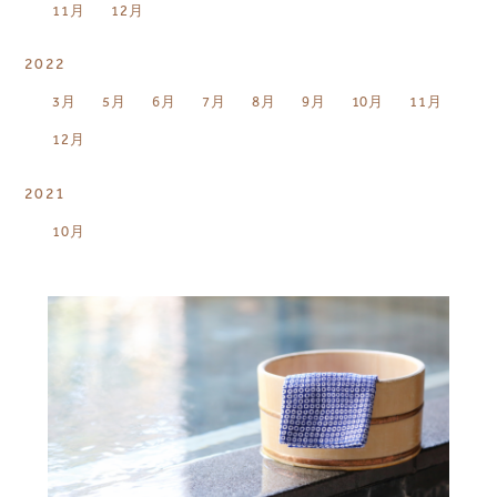
11月
12月
2022
3月
5月
6月
7月
8月
9月
10月
11月
12月
2021
10月