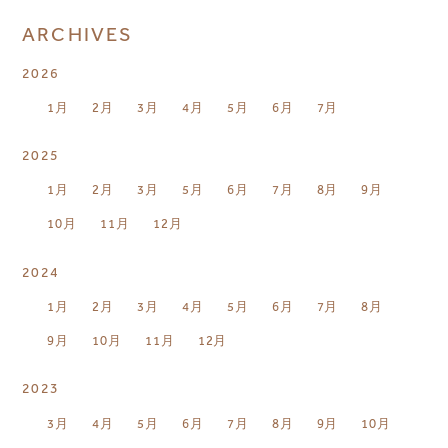
ARCHIVES
2026
1月
2月
3月
4月
5月
6月
7月
2025
1月
2月
3月
5月
6月
7月
8月
9月
10月
11月
12月
2024
1月
2月
3月
4月
5月
6月
7月
8月
9月
10月
11月
12月
2023
3月
4月
5月
6月
7月
8月
9月
10月