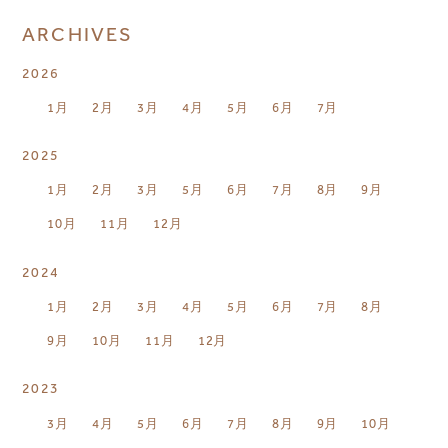
ARCHIVES
2026
1月
2月
3月
4月
5月
6月
7月
2025
1月
2月
3月
5月
6月
7月
8月
9月
10月
11月
12月
2024
1月
2月
3月
4月
5月
6月
7月
8月
9月
10月
11月
12月
2023
3月
4月
5月
6月
7月
8月
9月
10月