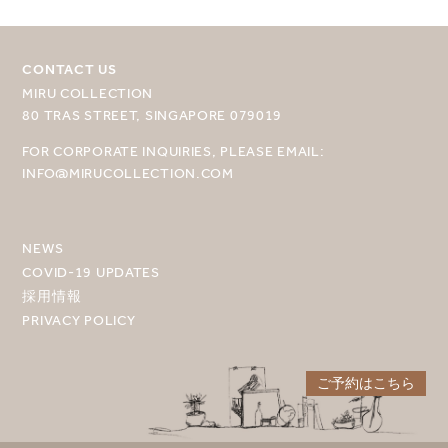
CONTACT US
MIRU COLLECTION
80 TRAS STREET, SINGAPORE 079019
目的地を選択してください
FOR CORPORATE INQUIRIES, PLEASE EMAIL:
MIRU NISEKO
INFO@MIRUCOLLECTION.COM
MIRU KYOTO
MIRU AMAMI
NEWS
COVID-19 UPDATES
MIRU NOZOMI
採用情報
PRIVACY POLICY
WANDER KYOTO NANAJO
ご予約はこちら