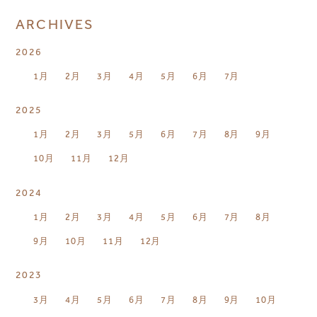
ARCHIVES
2026
1月
2月
3月
4月
5月
6月
7月
2025
1月
2月
3月
5月
6月
7月
8月
9月
10月
11月
12月
2024
1月
2月
3月
4月
5月
6月
7月
8月
9月
10月
11月
12月
2023
3月
4月
5月
6月
7月
8月
9月
10月