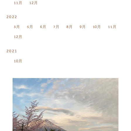
11月
12月
2022
3月
5月
6月
7月
8月
9月
10月
11月
12月
2021
10月