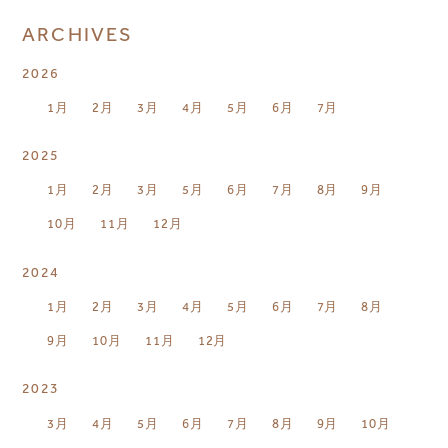
ARCHIVES
2026
1月
2月
3月
4月
5月
6月
7月
2025
1月
2月
3月
5月
6月
7月
8月
9月
10月
11月
12月
2024
1月
2月
3月
4月
5月
6月
7月
8月
9月
10月
11月
12月
2023
3月
4月
5月
6月
7月
8月
9月
10月