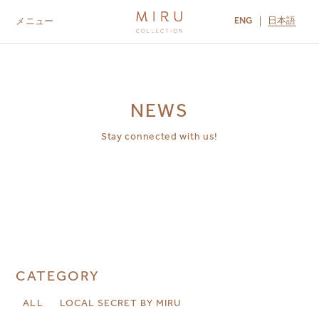
ENG
日本語
メニュー
ABOUT US
BRANDS
LOCATIONS
MIRU NISEKO
MIRU KYOTO
MIRU AMAMI
MIRU NOZOMI
NEWS
Stay connected with us!
CATEGORY
ALL
LOCAL SECRET BY MIRU