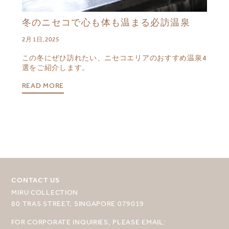
冬のニセコで心も体も温まる必訪温泉
2月 1日, 2025
この冬にぜひ訪れたい、ニセコエリアのおすすめ温泉4
選をご紹介します。
READ MORE
CONTACT US
MIRU COLLECTION
80 TRAS STREET, SINGAPORE 079019
目的地を選択してください
FOR CORPORATE INQUIRIES, PLEASE EMAIL: