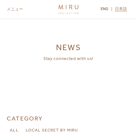
ENG
日本語
メニュー
ABOUT US
BRANDS
LOCATIONS
MIRU NISEKO
MIRU KYOTO
MIRU AMAMI
MIRU NOZOMI
NEWS
Stay connected with us!
CATEGORY
ALL
LOCAL SECRET BY MIRU