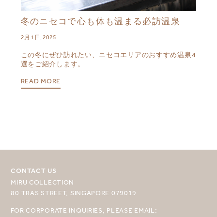
冬のニセコで心も体も温まる必訪温泉
2月 1日, 2025
この冬にぜひ訪れたい、ニセコエリアのおすすめ温泉4
選をご紹介します。
READ MORE
CONTACT US
MIRU COLLECTION
80 TRAS STREET, SINGAPORE 079019
目的地を選択してください
FOR CORPORATE INQUIRIES, PLEASE EMAIL: