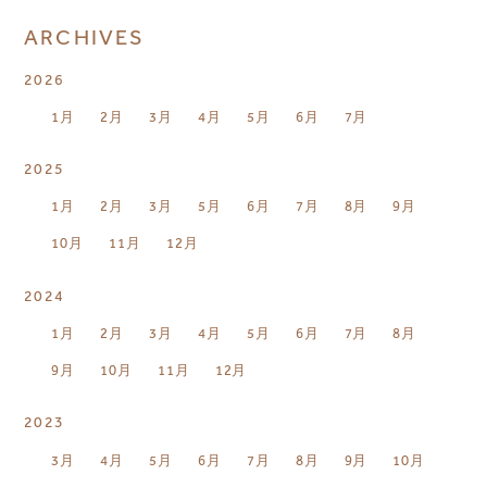
ARCHIVES
2026
1月
2月
3月
4月
5月
6月
7月
2025
1月
2月
3月
5月
6月
7月
8月
9月
10月
11月
12月
2024
1月
2月
3月
4月
5月
6月
7月
8月
9月
10月
11月
12月
2023
3月
4月
5月
6月
7月
8月
9月
10月