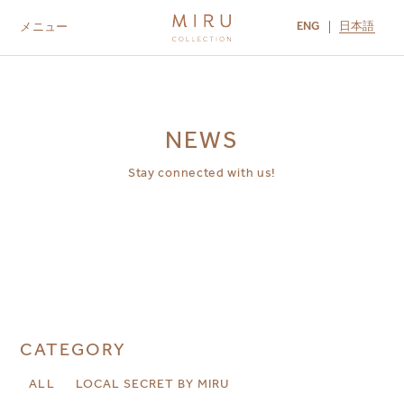
ENG
日本語
メニュー
ABOUT US
BRANDS
LOCATIONS
MIRU NISEKO
MIRU KYOTO
MIRU AMAMI
MIRU NOZOMI
NEWS
Stay connected with us!
CATEGORY
ALL
LOCAL SECRET BY MIRU