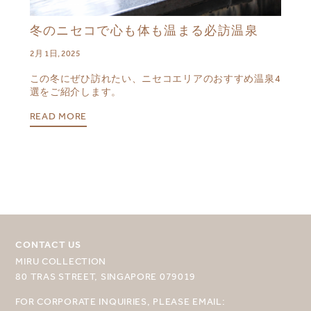
冬のニセコで心も体も温まる必訪温泉
2月 1日, 2025
この冬にぜひ訪れたい、ニセコエリアのおすすめ温泉4
選をご紹介します。
READ MORE
CONTACT US
MIRU COLLECTION
80 TRAS STREET, SINGAPORE 079019
目的地を選択してください
FOR CORPORATE INQUIRIES, PLEASE EMAIL: