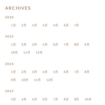
ARCHIVES
2026
1月
2月
3月
4月
5月
6月
7月
2025
1月
2月
3月
5月
6月
7月
8月
9月
10月
11月
12月
2024
1月
2月
3月
4月
5月
6月
7月
8月
9月
10月
11月
12月
2023
3月
4月
5月
6月
7月
8月
9月
10月