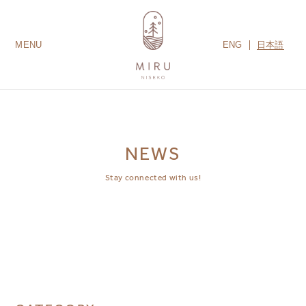
ENG
日本語
MENU
LODGES
ROOMS
AMENITIES
GUEST SERVICES
CONTACT US
MIRU COLLECTION
NEWS
Stay connected with us!