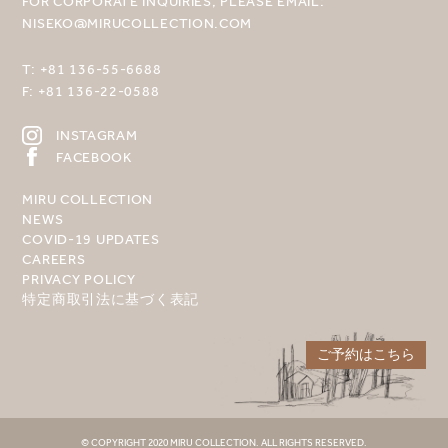
FOR CORPORATE INQUIRIES, PLEASE EMAIL:
NISEKO@MIRUCOLLECTION.COM
T:
+81 136-55-6688
F:
+81 136-22-0588
INSTAGRAM
FACEBOOK
MIRU COLLECTION
NEWS
COVID-19 UPDATES
CAREERS
PRIVACY POLICY
特定商取引法に基づく表記
ご予約はこちら
© COPYRIGHT 2020 MIRU COLLECTION. ALL RIGHTS RESERVED.