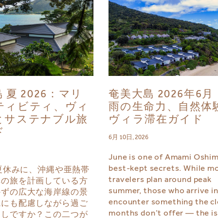
 夏 2026：マリ
奄美大島 2026年6
ティビティ、ヴィ
雨の生命力、自然体
とサステナブル旅
ヴィラ滞在ガイド
ド
6月 10日, 2026
June is one of Amami Oshim
best-kept secrets. While m
の夏休みに、沖縄や亜熱帯
travelers plan around peak
への旅を計画している方
summer, those who arrive i
かずの広大な海岸線の景
encounter something the cl
境にも配慮しながら過ご
months don’t offer — the is
探しですか？この二つが