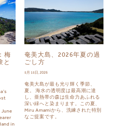
月：梅
奄美大島、2026年夏の過
験と
ごし方
5月 15日, 2026
奄美大島が最も光り輝く季節、
夏。 海水の透明度は最高潮に達
a’s
し、亜熱帯の森は生命力あふれる
ost
深い緑へと染まります。この夏、
Miru Amamiから、洗練された特別
n June
なご提案です。
earer
land in