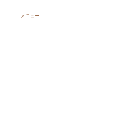
メニュー
ABOUT US
MIRU NISEKO