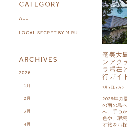
CATEGORY
ALL
LOCAL SECRET BY MIRU
奄美大島
ARCHIVES
ンアク
ラ滞在
2026
行ガイ
1月
7月 9日, 2026
2月
2026年
の南の島
3月
へ。手つ
色や、環
4月
す旅をお