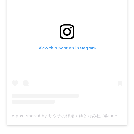
View this post on Instagram
A post shared by サウナの梅湯 / ゆとなみ社 (@umeyu_rakuen)