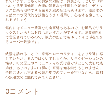
れています。こちらのお湯の効能は、お肌がしっとりすべす
べになる美肌効果。自慢の温泉水を使用した足湯や、デトッ
クス効果も期待できる遠赤外線の足湯もあります。温泉水の
自然の力や現代的な技術をうまく活用し、心も体も癒してく
れるでしょう。
館内にはメニュー豊富なお食事処もあるので、お風呂でリラ
ックスしたあとはお腹も満たすことができます。深夜0時ま
で営業されているので、観光のあとでもゆっくりと滞在でき
るスーパー銭湯です。
銭湯を訪れることで、京都のローカリティ―をより身近に感
じていただけるのではないでしょうか。リラクゼーションの
場や、町の歴史やコミュニティを受け継ぐ場として大切な銭
湯は、ありのままの（裸の）京都を知る鍵かもしれません。
全国共通とも言える公衆浴場でのマナーを守りながら、京都
の銭湯文化に触れてみてください。
0コメント