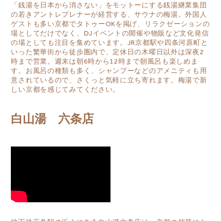
「銭湯を日本から消さない」をモットーにする銭湯継業集団
の若きアントレプレナーが経営する、
サウナの梅湯
。外国人
ゲストも多い京都でタトゥーOKを掲げ、リラクゼーションの
場としてだけでなく、DJイベントの開催や物販など文化発信
の場としても注目を集めています。JR京都駅や四条河原町と
いった繁華街から徒歩圏内で、定休日の木曜日以外は深夜2
時まで営業。週末は朝6時から12時まで朝風呂も楽しめま
す。お風呂の種類も多く、シャンプーなどのアメニティも用
意されているので、さくっと気軽に立ち寄れます。梅湯で新
しい京都を感じてみてください。
白山湯 六条店