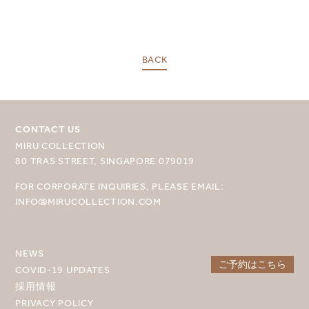
BACK
目的地を選択してください
MIRU NISEKO
CONTACT US
MIRU KYOTO
MIRU COLLECTION
80 TRAS STREET, SINGAPORE 079019
MIRU AMAMI
FOR CORPORATE INQUIRIES, PLEASE EMAIL:
MIRU NOZOMI
INFO@MIRUCOLLECTION.COM
WANDER KYOTO NANAJO
NEWS
ご予約はこちら
COVID-19 UPDATES
採用情報
PRIVACY POLICY